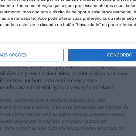
timento.
Tenha em atenção que algum processamento dos seus dados
nsentimento, mas que tem o direito de se opor a esse processamento. A
as a este website. Você pode alterar suas preferências ou retirar seu
tando a este site e clicando no botão "Privacidade" na parte inferior 
 25 milhões de graus Celsius
AIS OPÇÕES
CONCORDO
ão mostram claramente que, durante a explosão, o
milhões de graus Celsius) primeiro sobe e depois cai com
ilómetros por hora. Isto está em excelente
ado para o material ligado às erupção estelares.
 antes, confirma que a nossa compreensão dos
m em chamas é sólida. Não estávamos tão confiantes de
m combinar tanto com as observações, porque a nossa
seada quase por completo em observações do
es mais extremas são cem mil vezes menos intensas no