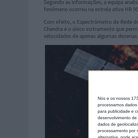
Segundo as informações, a equipa analis
fenómeno ocorreu na estrela ativa HR 902
Com efeito, o Espectrómetro de Rede de
Chandra é o único instrumento que per
velocidades de apenas algumas dezenas 
Nós e os nossos 17
processamos dados p
para publicidade e 
desenvolvimento de 
dados de geolocaliza
processamento por n
alternativa, pode ac