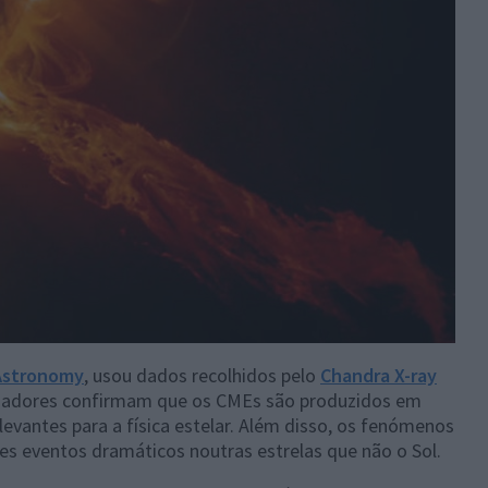
Astronomy
, usou dados recolhidos pelo
Chandra X-ray
igadores confirmam que os CMEs são produzidos em
evantes para a física estelar. Além disso, os fenómenos
s eventos dramáticos noutras estrelas que não o Sol.