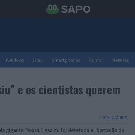
Windows
Linux
Smartphones
Humor
Motores
siu” e os cientistas querem
7 COMENTÁRIOS
a gigante "tossiu". Assim, foi detetada a libertação de