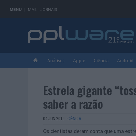
MENU
MAIL
JORNAIS
Análises
Apple
Ciência
Android
Estrela gigante “tos
saber a razão
04 JUN 2019
·
CIÊNCIA
Os cientistas deram conta que uma estrel