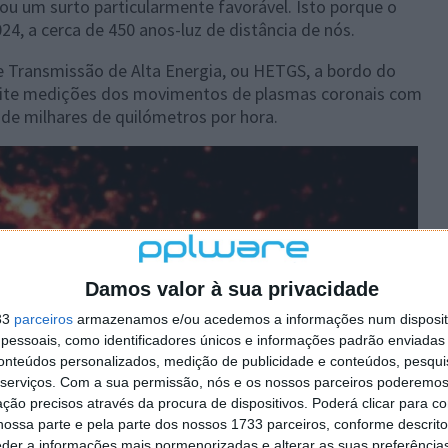
ou um surto particularmente favorável. Isto porque o
4, a cerca de 450 anos-luz de distância de nós.
 Transmissão de Alta Energia, ou HETGS, a bordo do
mite medições dos movimentos de plasmas coronais com
de milhares de quilómetros por hora.
Damos valor à sua privacidade
33
parceiros
armazenamos e/ou acedemos a informações num dispositi
essoais, como identificadores únicos e informações padrão enviadas 
conteúdos personalizados, medição de publicidade e conteúdos, pesqui
serviços.
Com a sua permissão, nós e os nossos parceiros poderemos 
ção precisos através da procura de dispositivos. Poderá clicar para co
ossa parte e pela parte dos nossos 1733 parceiros, conforme descrit
eder a informações mais pormenorizadas e alterar as suas preferência