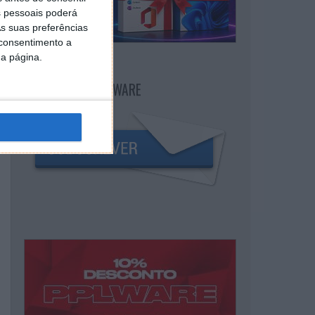
 pessoais poderá
s suas preferências
 consentimento a
da página.
NEWSLETTER PPLWARE