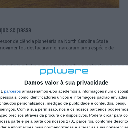
 que se passa
essor de ciência planetária na North Carolina State
es movimentos destacaram e marcaram uma espécie de
rmação tectónica anteriormente não reconhecido em
ovimento interno, assim como na Terra. Embora difira
te na Terra, ainda é uma evidência de que o movimento
Damos valor à sua privacidade
 do planeta.
31
parceiros
armazenamos e/ou acedemos a informações num dispositi
elou estes dados.
essoais, como identificadores únicos e informações padrão enviadas 
conteúdos personalizados, medição de publicidade e conteúdos, pesqui
 cientistas usou imagens do radar embutido na missão
serviços.
Com a sua permissão, nós e os nossos parceiros poderemos 
 foram capazes de mapear a superfície de Vénus. Assim,
ção precisos através da procura de dispositivos. Poderá clicar para co
ossa parte e pela parte dos nossos 1731 parceiros, conforme descrit
 de planícies do planeta vizinho.
eder a informações mais pormenorizadas e alterar as suas preferência