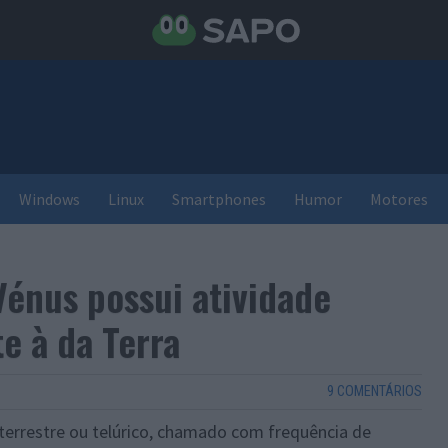
Windows
Linux
Smartphones
Humor
Motores
énus possui atividade
e à da Terra
9 COMENTÁRIOS
terrestre ou telúrico, chamado com frequência de