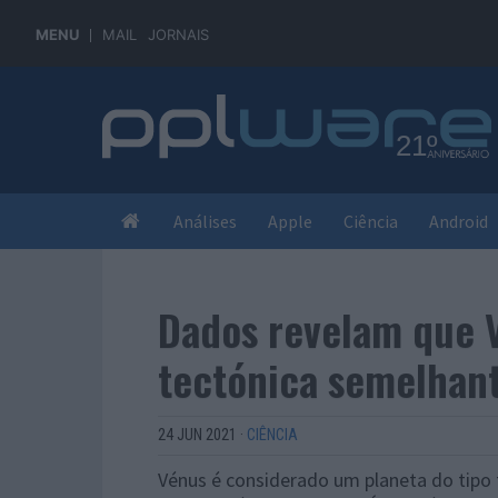
MENU
MAIL
JORNAIS
Análises
Apple
Ciência
Android
Dados revelam que V
tectónica semelhant
24 JUN 2021
·
CIÊNCIA
Vénus é considerado um planeta do tipo 