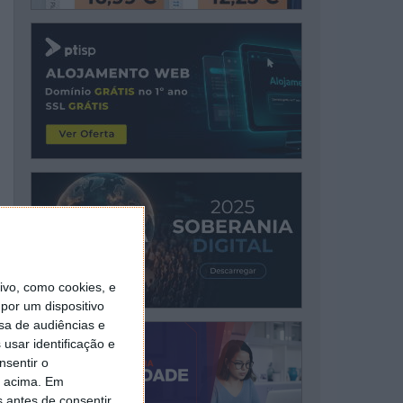
vo, como cookies, e
por um dispositivo
sa de audiências e
usar identificação e
nsentir o
o acima. Em
s antes de consentir