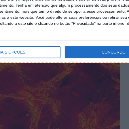
timento.
Tenha em atenção que algum processamento dos seus dados
regiões específicas onde havia grandes blocos da
nsentimento, mas que tem o direito de se opor a esse processamento. A
 Isto é, estavam a separar-se, a empurrar, a girar e
as a este website. Você pode alterar suas preferências ou retirar seu
 comportamento é semelhante a "blocos de gelo a partir
tando a este site e clicando no botão "Privacidade" na parte inferior 
AIS OPÇÕES
CONCORDO