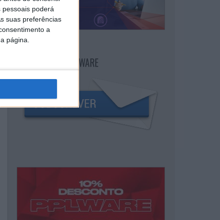
 pessoais poderá
s suas preferências
 consentimento a
da página.
NEWSLETTER PPLWARE