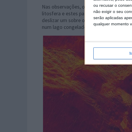
ou recusar o consen
Nas observações, os cientistas notaram 
não exigir o seu co
litosfera e estes pareciam ter-se movido.
serão aplicadas apen
deslizar um sobre o outro. Este tipo de
qualquer momento vol
num lago congelado".
M