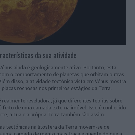
racterísticas da sua atividade
Vénus ainda é geologicamente ativo. Portanto, esta
a com o comportamento de planetas que orbitam outras
 Além disso, a atividade tectónica vista em Vénus mostra
lacas rochosas nos primeiros estágios da Terra.
realmente reveladora, já que diferentes teorias sobre
é feito de uma camada externa imóvel. Isso é conhecido
te, a Lua e a própria Terra também são assim.
cas tectónicas na litosfera da Terra movem-se de
de uma camada de manto mais fraca e quente do que a