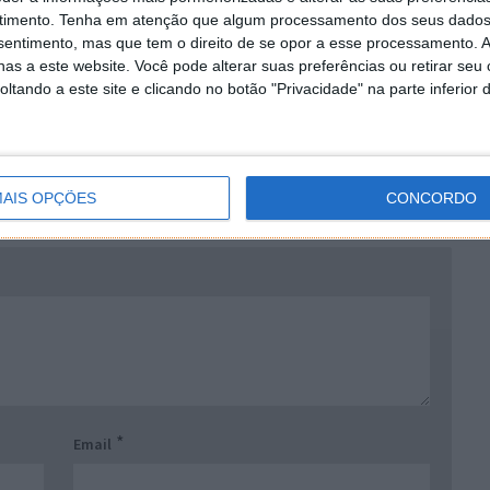
timento.
Tenha em atenção que algum processamento dos seus dados
nsentimento, mas que tem o direito de se opor a esse processamento. A
as a este website. Você pode alterar suas preferências ou retirar seu
tando a este site e clicando no botão "Privacidade" na parte inferior 
:43
no e sem cabine com suporte de vida…
AIS OPÇÕES
CONCORDO
*
Email