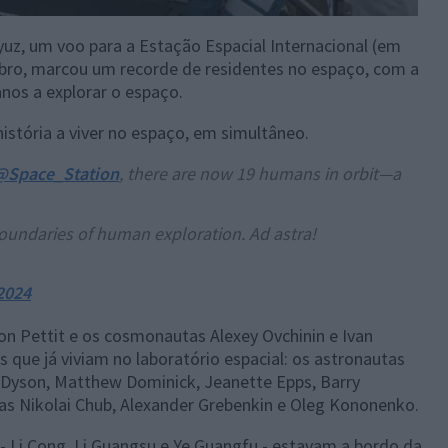
yuz, um voo para a Estação Espacial Internacional (em
mbro, marcou um recorde de residentes no espaço, com a
os a explorar o espaço.
istória a viver no espaço, em simultâneo.
@Space_Station
, there are now 19 humans in orbit—a
oundaries of human exploration. Ad astra!
2024
on Pettit e os cosmonautas Alexey Ovchinin e Ivan
 que já viviam no laboratório espacial: os astronautas
-Dyson, Matthew Dominick, Jeanette Epps, Barry
as Nikolai Chub, Alexander Grebenkin e Oleg Kononenko.
 - Li Cong, Li Guangsu e Ye Guangfu - estavam a bordo da