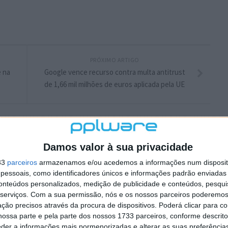
PRÓXIMO ARTIGO
e na
Google vence recurso contra multa antitrust
de 1,66 mil milhões de euros aplicada pela UE
Damos valor à sua privacidade
33
parceiros
armazenamos e/ou acedemos a informações num dispositi
essoais, como identificadores únicos e informações padrão enviadas 
conteúdos personalizados, medição de publicidade e conteúdos, pesqui
serviços.
Com a sua permissão, nós e os nossos parceiros poderemos 
ção precisos através da procura de dispositivos. Poderá clicar para co
ossa parte e pela parte dos nossos 1733 parceiros, conforme descrit
eder a informações mais pormenorizadas e alterar as suas preferência