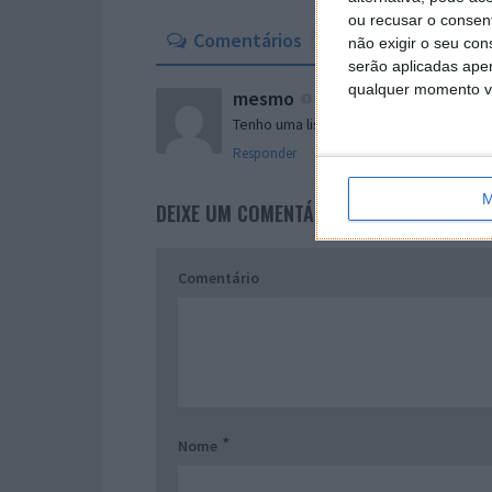
ou recusar o consen
Comentários
1
não exigir o seu co
serão aplicadas apen
qualquer momento vol
mesmo
20 de Setembro de 2024 às 15
Tenho uma lista para enviar sem retor
Responder
M
DEIXE UM COMENTÁRIO
Comentário
*
Nome