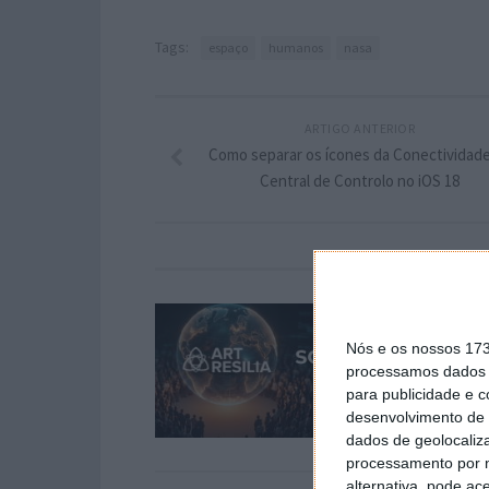
Tags:
espaço
humanos
nasa
ARTIGO ANTERIOR
Como separar os ícones da Conectividad
Central de Controlo no iOS 18
Nós e os nossos 17
processamos dados p
para publicidade e 
desenvolvimento de 
dados de geolocaliza
processamento por n
alternativa, pode ac