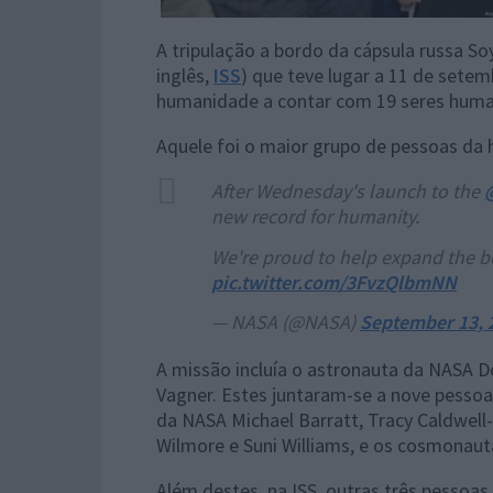
A tripulação a bordo da cápsula russa So
inglês,
ISS
) que teve lugar a 11 de sete
humanidade a contar com 19 seres human
Aquele foi o maior grupo de pessoas da h
After Wednesday's launch to the
new record for humanity.
We're proud to help expand the b
pic.twitter.com/3FvzQlbmNN
— NASA (@NASA)
September 13, 
A missão incluía o astronauta da NASA D
Vagner. Estes juntaram-se a nove pessoas
da NASA Michael Barratt, Tracy Caldwell
Wilmore e Suni Williams, e os cosmonaut
Além destes, na ISS, outras três pessoas