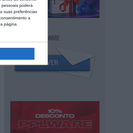
 pessoais poderá
s suas preferências
 consentimento a
da página.
NEWSLETTER PPLWARE