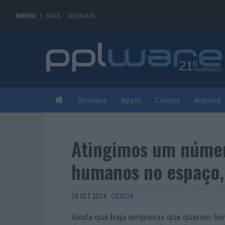
MENU
MAIL
JORNAIS
Análises
Apple
Ciência
Android
Atingimos um númer
humanos no espaço,
18 SET 2024
·
CIÊNCIA
Ainda que haja empresas que querem leva