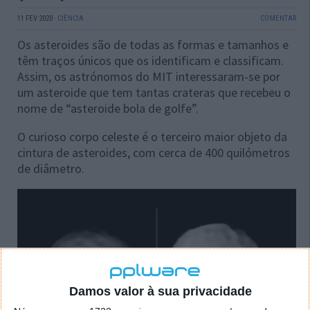
11 FEV 2020
·
CIÊNCIA
COMENTAR
Os asteroides são de todas as formas e tamanhos e
têm traços únicos que os identificam e classificam.
Assim, os astrónomos do MIT interessaram-se por
um asteroide que tem tantas crateras que recebeu o
nome de “asteroide bola de golfe”.
O curioso corpo celeste é o terceiro maior objeto da
cintura de asteroides, com cerca de 400 quilómetros
de diâmetro.
Damos valor à sua privacidade