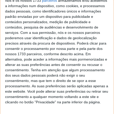
Nós e os nossos 1733
parceiros
armazenamos e/ou acedemos
a informações num dispositivo, como cookies, e processamos
dados pessoais, como identificadores únicos e informações
padrão enviadas por um dispositivo para publicidade e
conteúdos personalizados, medição de publicidade e
conteúdos, pesquisa de audiências e desenvolvimento de
serviços.
Com a sua permissão, nós e os nossos parceiros
poderemos usar identificação e dados de geolocalização
Cientistas descobrem no Brasil um
precisos através da procura de dispositivos. Poderá clicar para
vírus ‘bizarro’ com 90% do ADN
consentir o processamento por nossa parte e pela parte dos
desconhecido
nossos 1733 parceiros, conforme descrito acima. Em
alternativa, pode aceder a informações mais pormenorizadas e
alterar as suas preferências antes de consentir ou recusar o
10 FEV 2020
·
CIÊNCIA
2 COMENTÁRIOS
consentimento.
Tenha em atenção que algum processamento
O assunto vírus é, atualmente, um assunto sensível,
dos seus dados pessoais poderá não exigir o seu
consentimento, mas que tem o direito de se opor a esse
dado que o coronavírus, já fez mais de 900 mortos e
processamento. As suas preferências serão aplicadas apenas a
40 mil infetados. Contudo, há um novo organismo
este website. Você pode alterar suas preferências ou retirar seu
que está a deixar a comunidade científica intrigada.
consentimento a qualquer momento voltando a este site e
Uma recente e bizarra revelação deu a conhecer um
clicando no botão "Privacidade" na parte inferior da página.
vírus praticamente desconhecido, fazendo dele um
dos mais estranhos já descobertos.