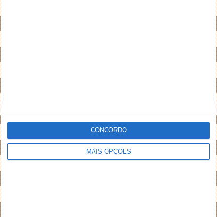
A NASA tem a sua sonda Juno a orbitar Júpiter, o
maior planeta do sistema solar. Nas suas passagens,
a...
Desenvolver um biocombustível a partir
de restos de comida
CONCORDO
MAIS OPÇÕES
31 JAN 2020
·
CIÊNCIA
5 COMENTÁRIOS