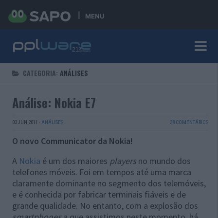
MENU
CATEGORIA:
ANÁLISES
Análise: Nokia E7
03 JUN 2011
·
ANÁLISES
38 COMENTÁRIOS
O novo Communicator da Nokia!
A
Nokia
é um dos maiores
players
no mundo dos
telefones móveis. Foi em tempos até uma marca
claramente dominante no segmento dos telemóveis,
e é conhecida por fabricar terminais fiáveis e de
grande qualidade. No entanto, com a explosão dos
smartphones
a que assistimos neste momento, há