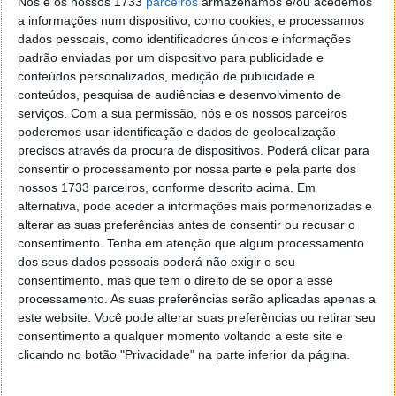
Nós e os nossos 1733
parceiros
armazenamos e/ou acedemos
Como puderam ver
aqui
, o PPLWARE esteve presente
a informações num dispositivo, como cookies, e processamos
no evento, e deu já uma pequena espreitadela na
dados pessoais, como identificadores únicos e informações
máquina.
padrão enviadas por um dispositivo para publicidade e
conteúdos personalizados, medição de publicidade e
Mas, como prometemos, temos novidades para hoje,
conteúdos, pesquisa de audiências e desenvolvimento de
e se ficaram já com água na boca com a pequena
serviços.
Com a sua permissão, nós e os nossos parceiros
apresentação de ontem, preparem-se para babar,
poderemos usar identificação e dados de geolocalização
porque já nos chegou às mãos um Galaxy S II para
precisos através da procura de dispositivos. Poderá clicar para
analisarmos!
consentir o processamento por nossa parte e pela parte dos
nossos 1733 parceiros, conforme descrito acima. Em
alternativa, pode aceder a informações mais pormenorizadas e
alterar as suas preferências antes de consentir ou recusar o
consentimento.
Tenha em atenção que algum processamento
dos seus dados pessoais poderá não exigir o seu
consentimento, mas que tem o direito de se opor a esse
processamento. As suas preferências serão aplicadas apenas a
este website. Você pode alterar suas preferências ou retirar seu
consentimento a qualquer momento voltando a este site e
clicando no botão "Privacidade" na parte inferior da página.