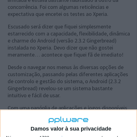
concorrência. Foi com algumas reticências e
expectativa que encetei os testes ao Xperia.
Escusado será dizer que fiquei simplesmente
estarrecido com a capacidade, flexibilidade, dinâmica
e charme do Android (versão 2.3.2 Gingerbread)
instalada no Xperia. Devo dizer que não gostei
meramente… acontece que fiquei fã de imediato!
Desde o navegar nos menus às diversas opções de
customização, passando pelas diferentes aplicações
de controlo e gestão do sistema, o Android (2.3.2
Gingerbread) revelou-se um sistema bastante
intuitivo e fácil de usar.
Com uma panóplia de aplicações e jogos disponíveis
para
download
com recurso ao Android Market
bastante bem recheado eis que o Xperia vem bem
apetrechado para qualquer altura do dia-a-dia, sejam
Damos valor à sua privacidade
momentos de trabalho ou momentos de lazer.