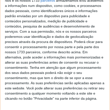
Nós e os nossos 1733
parceiros
armazenamos e/ou acedemos
a informações num dispositivo, como cookies, e processamos
Página 1 –
Primeiras impressões
Página 2 –
dados pessoais, como identificadores únicos e informações
Especificações e conteúdo embalagem
Página 3 –
padrão enviadas por um dispositivo para publicidade e
Android e Câmera
Página 4 –
Benchmark
Página 5 –
conteúdos personalizados, medição de publicidade e
Gaming
Página 6 –
Apreciações Finais
conteúdos, pesquisa de audiências e desenvolvimento de
serviços.
Com a sua permissão, nós e os nossos parceiros
« PÁGINA ANTERIOR PÁG. 01/06
PÁGINA SEGUINTE »
poderemos usar identificação e dados de geolocalização
precisos através da procura de dispositivos. Poderá clicar para
consentir o processamento por nossa parte e pela parte dos
1
2
3
4
5
6
nossos 1733 parceiros, conforme descrito acima. Em
alternativa, pode aceder a informações mais pormenorizadas e
alterar as suas preferências antes de consentir ou recusar o
consentimento.
Tenha em atenção que algum processamento
Este artigo tem mais de um ano
dos seus dados pessoais poderá não exigir o seu
consentimento, mas que tem o direito de se opor a esse
processamento. As suas preferências serão aplicadas apenas a
Acompanhe o Pplware no Google Notícias
este website. Você pode alterar suas preferências ou retirar seu
consentimento a qualquer momento voltando a este site e
clicando no botão "Privacidade" na parte inferior da página.
Proponha uma correção, faça uma sugestão