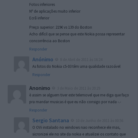
Fotos inferiores
Nº de aplicações muito inferior
Ecrã inferior
Preço superior: 219€ vs 139 do Boston
Acho difícil que se pense que este Nokia possa representar
concorrência ao Boston
Responder
Anónimo
8 de Abril de 2011 às 16:24
As fotos do Nokia c5-03 têm uma qualidade razoável
Responder
Anonimo
3 de Maio de 2011 às 20:29
è assim se alguem tiver este telemovel que me diga que faço
pra mandar musicas é que eu não consigo por nada -.-
Responder
Sergio Santana
10 de Junho de 2011 às 00:56
O OVi instalado no windows nao reconhece ele mas,
sicronizei ele no site da nokia e atualizei os contato que