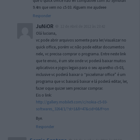
que o quick office nao eh compativel com SO Symbian
9.4m que vem no c5 03. Alguem me ajudeee
Responder
JuNiOR
12 de Abril de 2012 às 23:42
Olá luciana,
vc pode abrir arquivos somente para ler/visualizar no
quick office, porém vc não pode editar documentos
nele, vc precisa comprar o programa. Entre neste link
que te envio, é um site onde vc poderá baixar muitos
aplicativos e jogos legais para o seu aparelho c5-03,
inclusive vc poderá baixar o “picselsmar office” é um
programa que vc baixará baixar e lá poderá editar, ler,
fazer oque quizer sem precisar comprar.
Eis o link:
http://gallery.mobile9.com/c/nokia-c5-03-
softwares_3264/1/?st=1&fi=47&cid=0&ff=on
Bye.
Responder