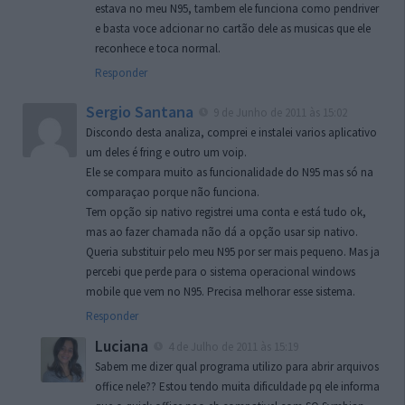
estava no meu N95, tambem ele funciona como pendriver
e basta voce adcionar no cartão dele as musicas que ele
reconhece e toca normal.
Responder
Sergio Santana
9 de Junho de 2011 às 15:02
Discondo desta analiza, comprei e instalei varios aplicativo
um deles é fring e outro um voip.
Ele se compara muito as funcionalidade do N95 mas só na
comparaçao porque não funciona.
Tem opção sip nativo registrei uma conta e está tudo ok,
mas ao fazer chamada não dá a opção usar sip nativo.
Queria substituir pelo meu N95 por ser mais pequeno. Mas ja
percebi que perde para o sistema operacional windows
mobile que vem no N95. Precisa melhorar esse sistema.
Responder
Luciana
4 de Julho de 2011 às 15:19
Sabem me dizer qual programa utilizo para abrir arquivos
office nele?? Estou tendo muita dificuldade pq ele informa