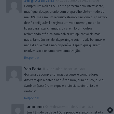
Sergio Santana
10 de Junho de 2011 às 00:51
Comprei um Nokia C5-03 e me parecem bem interessante,
mas fiquei decepcionado com o aparelho ele tem tudo do
meu N95 mas em um requisito ele não funciona o sip nativo
dele é configurável e registra um voip normal, mas não
libera para fazer chamada. Já vi em fórum outros
reclamando até dica para baixar um aplicativo sip mas
nada, também instalei skype fring e voipmobile betamax e
nada dis que mídia não disponível. Espero que queiram
resolver isso e ter uma nova atualização.
Responder
Yan Faria
21 de Julho de 2011 às 17:04
Gostaria de comprá-lo, mas pesquisei e compradores
disseram que a bateria não é tão boa, dura pouco, que o
Symbian (s.o.) é ruim e que ele reinicia sozinho. Isso é
verdade?
Responder
anonimo
29 de Setembro de 2011 às 19:03
Sim!!! É tudo verdade!!! Dura pouco e é lento na net e ta