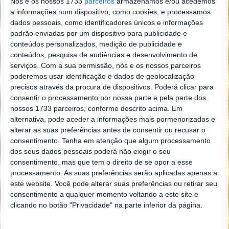
Nós e os nossos 1733
parceiros
armazenamos e/ou acedemos
a informações num dispositivo, como cookies, e processamos
dados pessoais, como identificadores únicos e informações
padrão enviadas por um dispositivo para publicidade e
conteúdos personalizados, medição de publicidade e
conteúdos, pesquisa de audiências e desenvolvimento de
serviços.
Com a sua permissão, nós e os nossos parceiros
poderemos usar identificação e dados de geolocalização
precisos através da procura de dispositivos. Poderá clicar para
consentir o processamento por nossa parte e pela parte dos
O Nokia C5-03, está equipado com seis botões,
nossos 1733 parceiros, conforme descrito acima. Em
referentes a ’Desligar’, ‘Menu’, ‘Desligar’, na parte da
alternativa, pode aceder a informações mais pormenorizadas e
frente, e ‘Mais Volume/Zoom’ ‘Menos Volume/Zoom’
alterar as suas preferências antes de consentir ou recusar o
e ‘Bloquear’ na parte lateral direita. As entradas
consentimento.
Tenha em atenção que algum processamento
dos seus dados pessoais poderá não exigir o seu
deste smartphone são três, sendo a entrada para o
consentimento, mas que tem o direito de se opor a esse
carregador na parte de baixo, e em cima a entrada do
processamento. As suas preferências serão aplicadas apenas a
auricular e cabo micro usb. Junto à entrada do
este website. Você pode alterar suas preferências ou retirar seu
carregador encontra-se também o microfone. Este
consentimento a qualquer momento voltando a este site e
Nokia está equipado com uma câmara traseira de 5.0
clicando no botão "Privacidade" na parte inferior da página.
MegaPixel.