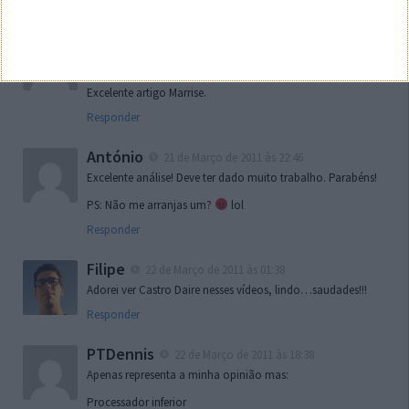
Responder
Bruno
21 de Março de 2011 às 20:01
Boa máquina mas não troco pelo meu 3310 !
Excelente artigo Marrise.
Responder
António
21 de Março de 2011 às 22:46
Excelente análise! Deve ter dado muito trabalho. Parabéns!
PS: Não me arranjas um?
lol
Responder
Filipe
22 de Março de 2011 às 01:38
Adorei ver Castro Daire nesses vídeos, lindo…saudades!!!
Responder
PTDennis
22 de Março de 2011 às 18:38
Apenas representa a minha opinião mas:
Processador inferior