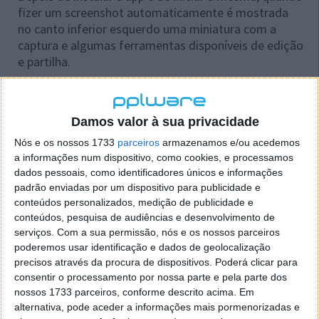
fizer um screenshot automaticamente é mostrada
no canto inferior esquerdo uma miniatura com a
captura e algumas ferramentas disponíveis de edição
e partilha.
Ao clicar na imagem esta será expandida e depois
pode descartar ou guardar essa imagem. Tenha só
Damos valor à sua privacidade
atenção que, se usar outras aplicações de terceiros
para fazer as tais capturas de ecrã, esta ferramenta
Nós e os nossos 1733
parceiros
armazenamos e/ou acedemos
não irá funcionar, basicamente ela está agregada ao
a informações num dispositivo, como cookies, e processamos
método nativo.
dados pessoais, como identificadores únicos e informações
padrão enviadas por um dispositivo para publicidade e
conteúdos personalizados, medição de publicidade e
conteúdos, pesquisa de audiências e desenvolvimento de
serviços.
Com a sua permissão, nós e os nossos parceiros
poderemos usar identificação e dados de geolocalização
precisos através da procura de dispositivos. Poderá clicar para
consentir o processamento por nossa parte e pela parte dos
nossos 1733 parceiros, conforme descrito acima. Em
alternativa, pode aceder a informações mais pormenorizadas e