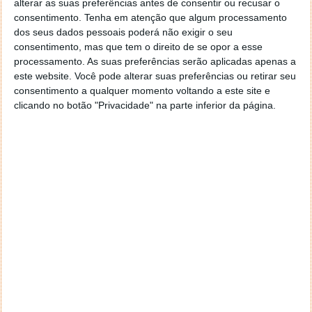
alterar as suas preferências antes de consentir ou recusar o
consentimento.
Tenha em atenção que algum processamento
dos seus dados pessoais poderá não exigir o seu
consentimento, mas que tem o direito de se opor a esse
processamento. As suas preferências serão aplicadas apenas a
este website. Você pode alterar suas preferências ou retirar seu
Ajustes necessários
consentimento a qualquer momento voltando a este site e
clicando no botão "Privacidade" na parte inferior da página.
A aplicação depois de instalada irá solicitar um local
para depositar as capturas de ecrã. Depois é
interessante ver que se posicionará na barra de
menus e que tem nas preferências a opção de
arrancar aquando do sistema operativo, o que lhe
liberta de ter de a ir lançar cada vez que arranca com
o Mac.