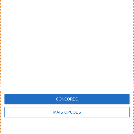
email) também poderão ser excluídos.
PUB
CONCORDO
MAIS OPÇÕES