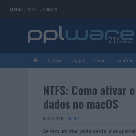
MENU
MAIL
JORNAIS
Análises
Apple
Ciência
Android
NTFS: Como ativar o
dados no macOS
07 DEZ 2018
·
APPLE
Se tem um Mac certamente já se aperceb