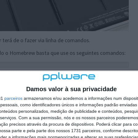
 terá de o fazer via linha de comandos.
o o Homebrew basta que use os seguintes comandos:
para onde vamos montar a nossa drive NTFS e depois
itir ter o conteúdo da nossa drive nesse diretório (que
Damos valor à sua privacidade
31
parceiros
armazenamos e/ou acedemos a informações num dispositi
essoais, como identificadores únicos e informações padrão enviadas 
1s1 
/
Volumes
/
NTFS 
-olocal
 -oallow_other
conteúdos personalizados, medição de publicidade e conteúdos, pesqui
ve, basta que use o comando
diskutil list
.
serviços.
Com a sua permissão, nós e os nossos parceiros poderemos 
ção precisos através da procura de dispositivos. Poderá clicar para co
ossa parte e pela parte dos nossos 1731 parceiros, conforme descrit
eder a informações mais pormenorizadas e alterar as suas preferência