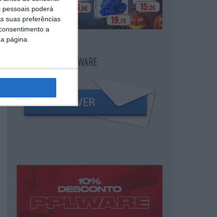
 pessoais poderá
s suas preferências
 consentimento a
da página.
NEWSLETTER PPLWARE