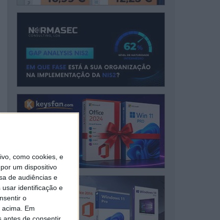
vo, como cookies, e
por um dispositivo
sa de audiências e
usar identificação e
nsentir o
o acima. Em
s antes de consentir