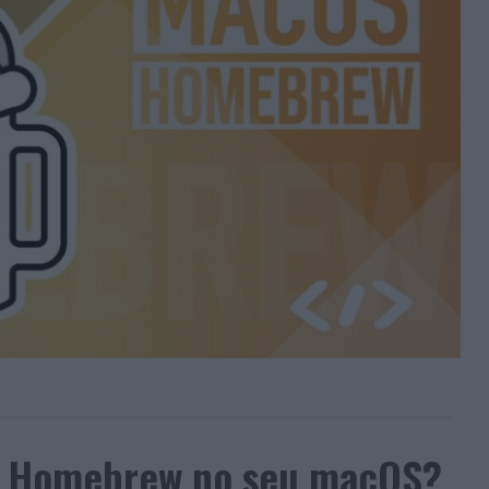
 o Homebrew no seu macOS?