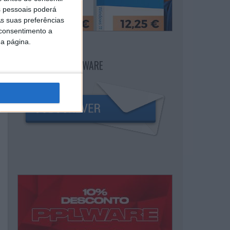
 pessoais poderá
s suas preferências
 consentimento a
da página.
NEWSLETTER PPLWARE