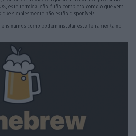
OS, este terminal não é tão completo como o que vem
s que simplesmente não estão disponíveis.
 ensinamos como podem instalar esta ferramenta no