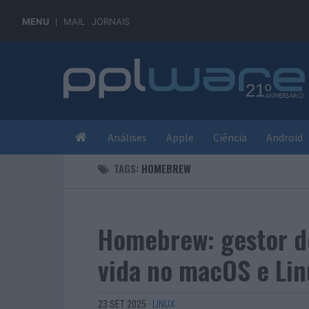
MENU
MAIL
JORNAIS
Análises
Apple
Ciência
Android
TAGS:
HOMEBREW
Homebrew: gestor de
vida no macOS e Lin
23 SET 2025
·
LINUX