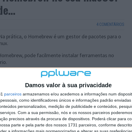
rde…
4 COMENTÁRIOS
Na prática, o Homebrew é um gestor de pacotes para o
nux.
 Homebrew, pode facilmente instalar ferramentas no
rio.
Damos valor à sua privacidade
31
parceiros
armazenamos e/ou acedemos a informações num dispositi
essoais, como identificadores únicos e informações padrão enviadas 
conteúdos personalizados, medição de publicidade e conteúdos, pesqui
serviços.
Com a sua permissão, nós e os nossos parceiros poderemos 
ção precisos através da procura de dispositivos. Poderá clicar para co
ossa parte e pela parte dos nossos 1731 parceiros, conforme descrit
eder a informações mais pormenorizadas e alterar as suas preferência