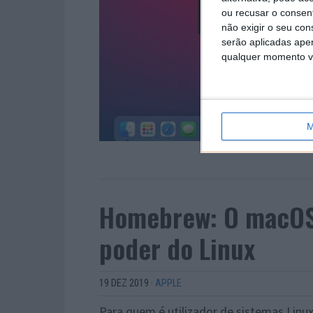
ou recusar o consen
não exigir o seu co
serão aplicadas apen
qualquer momento vol
M
Homebrew: O macOS 
poder do Linux
19 DEZ 2019
·
APPLE
Para quem é utilizador de sistemas Linu