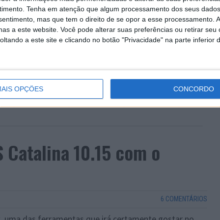
timento.
Tenha em atenção que algum processamento dos seus dados
nsentimento, mas que tem o direito de se opor a esse processamento. A
as a este website. Você pode alterar suas preferências ou retirar seu
tando a este site e clicando no botão "Privacidade" na parte inferior 
AIS OPÇÕES
CONCORDO
Catalina 10.15 com o
6 COMENTÁRIOS
x, uma das ferramentas que irá certamente gostar no