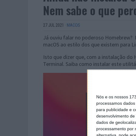
Nem sabe o que pe
27 JUL 2021
·
MACOS
Já ouviu falar no poderoso Homebrew? 
macOS ao estilo dos que existem para Li
Isto que dizer que, com a instalação do
Terminal. Saiba como instalar este utilitá
Nós e os nossos 17
processamos dados p
para publicidade e 
desenvolvimento de 
dados de geolocaliza
processamento por n
alternativa, pode ac