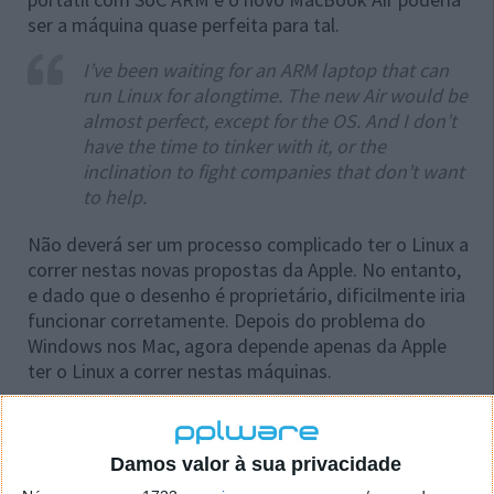
ser a máquina quase perfeita para tal.
I’ve been waiting for an ARM laptop that can
run Linux for alongtime. The new Air would be
almost perfect, except for the OS. And I don’t
have the time to tinker with it, or the
inclination to fight companies that don’t want
to help.
Não deverá ser um processo complicado ter o Linux a
correr nestas novas propostas da Apple. No entanto,
e dado que o desenho é proprietário, dificilmente iria
funcionar corretamente. Depois do problema do
Windows nos Mac, agora depende apenas da Apple
ter o Linux a correr nestas máquinas.
Damos valor à sua privacidade