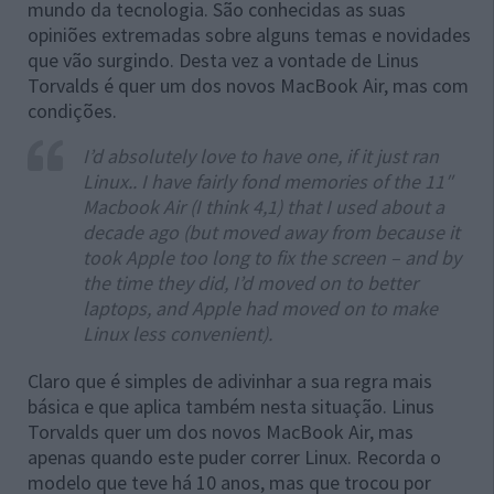
mundo da tecnologia. São conhecidas as suas
opiniões extremadas sobre alguns temas e novidades
que vão surgindo. Desta vez a vontade de Linus
Torvalds é quer um dos novos MacBook Air, mas com
condições.
I’d absolutely love to have one, if it just ran
Linux.. I have fairly fond memories of the 11″
Macbook Air (I think 4,1) that I used about a
decade ago (but moved away from because it
took Apple too long to fix the screen – and by
the time they did, I’d moved on to better
laptops, and Apple had moved on to make
Linux less convenient).
Claro que é simples de adivinhar a sua regra mais
básica e que aplica também nesta situação. Linus
Torvalds quer um dos novos MacBook Air, mas
apenas quando este puder correr Linux. Recorda o
modelo que teve há 10 anos, mas que trocou por