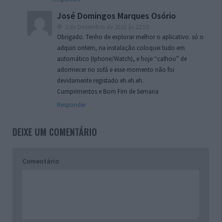
José Domingos Marques Osório
3 de Dezembro de 2020 às 22:59
Obrigado. Tenho de explorar melhor o aplicativo. só o
adquiri ontem, na instalação coloquei tudo em
automático (Iphone/Watch), e hoje “calhou” de
adormecer no sofá e esse momento não foi
devidamente registado eh.eh.eh.
Cumprimentos e Bom Fim de Semana
Responder
DEIXE UM COMENTÁRIO
Comentário