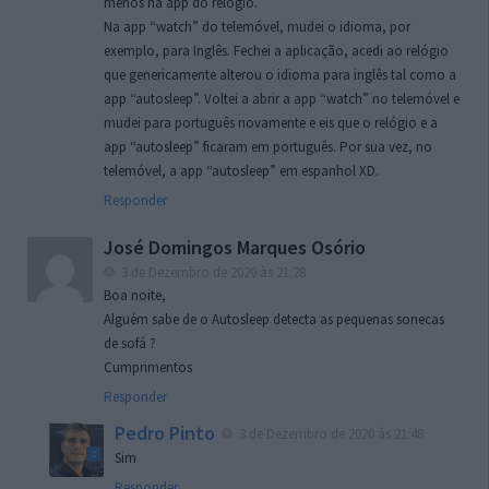
menos na app do relógio.
Na app “watch” do telemóvel, mudei o idioma, por
exemplo, para Inglês. Fechei a aplicação, acedi ao relógio
que genericamente alterou o idioma para inglês tal como a
app “autosleep”. Voltei a abrir a app “watch” no telemóvel e
mudei para português novamente e eis que o relógio e a
app “autosleep” ficaram em português. Por sua vez, no
telemóvel, a app “autosleep” em espanhol XD.
Responder
José Domingos Marques Osório
3 de Dezembro de 2020 às 21:28
Boa noite,
Alguém sabe de o Autosleep detecta as pequenas sonecas
de sofá ?
Cumprimentos
Responder
Pedro Pinto
3 de Dezembro de 2020 às 21:48
Sim
Responder