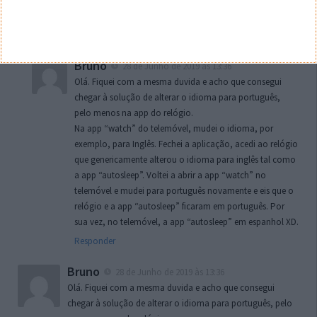
Milene
19 de Setembro de 2018 às 12:29
Como altero o idioma para português? Obrigada
Responder
Bruno
28 de Junho de 2019 às 13:36
Olá. Fiquei com a mesma duvida e acho que consegui
chegar à solução de alterar o idioma para português,
pelo menos na app do relógio.
Na app “watch” do telemóvel, mudei o idioma, por
exemplo, para Inglês. Fechei a aplicação, acedi ao relógio
que genericamente alterou o idioma para inglês tal como
a app “autosleep”. Voltei a abrir a app “watch” no
telemóvel e mudei para português novamente e eis que o
relógio e a app “autosleep” ficaram em português. Por
sua vez, no telemóvel, a app “autosleep” em espanhol XD.
Responder
Bruno
28 de Junho de 2019 às 13:36
Olá. Fiquei com a mesma duvida e acho que consegui
chegar à solução de alterar o idioma para português, pelo