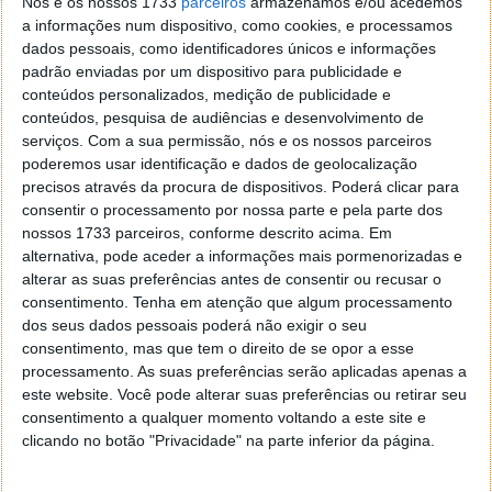
Nós e os nossos 1733
parceiros
armazenamos e/ou acedemos
a informações num dispositivo, como cookies, e processamos
dados pessoais, como identificadores únicos e informações
O utilizador pode ainda definir se tem um
perfil de
padrão enviadas por um dispositivo para publicidade e
atleta
(onde normalmente os batimentos cardíacos
conteúdos personalizados, medição de publicidade e
são mais baixo),
perfil normal
ou
perfil "alto"
(cujos
conteúdos, pesquisa de audiências e desenvolvimento de
batimentos cardíacos estão sempre acima da
serviços.
Com a sua permissão, nós e os nossos parceiros
média). Outra das informações interessantes é a
poderemos usar identificação e dados de geolocalização
Recarga, ou seja, com base no número de horas
precisos através da procura de dispositivos. Poderá clicar para
consentir o processamento por nossa parte e pela parte dos
indicadas pelo utilizador a app calcula se dormiu mais
nossos 1733 parceiros, conforme descrito acima. Em
ou menos que o definido.
alternativa, pode aceder a informações mais pormenorizadas e
alterar as suas preferências antes de consentir ou recusar o
Além desta informação, o utilizador passa a ter um
consentimento.
Tenha em atenção que algum processamento
histórico bastante interessante do seu sono. Por
dos seus dados pessoais poderá não exigir o seu
exemplo, é possível saber para um determinado dia
consentimento, mas que tem o direito de se opor a esse
ou mês, qual foi a percentagem de recarga do seu
processamento. As suas preferências serão aplicadas apenas a
sono, o número de horas do sono de qualidade, o
este website. Você pode alterar suas preferências ou retirar seu
número de horas do total do sono, quantas horas
consentimento a qualquer momento voltando a este site e
passou na cama, o número de horas de sono
clicando no botão "Privacidade" na parte inferior da página.
profundo e a média de batimentos cardíacos.