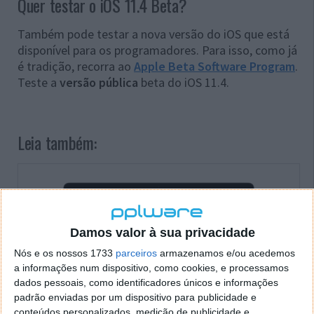
Quer testar o iOS 11.4 Beta?
Também pode testar a nova versão do iOS que está
disponível para os programadores. Para isso, como já
é tradição, recorra ao
Apple Beta Software Program
.
Teste a
versão pública
beta do iOS 11.4.
Leia também:
Damos valor à sua privacidade
Nós e os nossos 1733
parceiros
armazenamos e/ou acedemos
a informações num dispositivo, como cookies, e processamos
dados pessoais, como identificadores únicos e informações
padrão enviadas por um dispositivo para publicidade e
conteúdos personalizados, medição de publicidade e