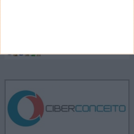
Google Pixel 11 Pro - The Next Obvious
Move
Propostas de novo design para as notas
euro - BCE