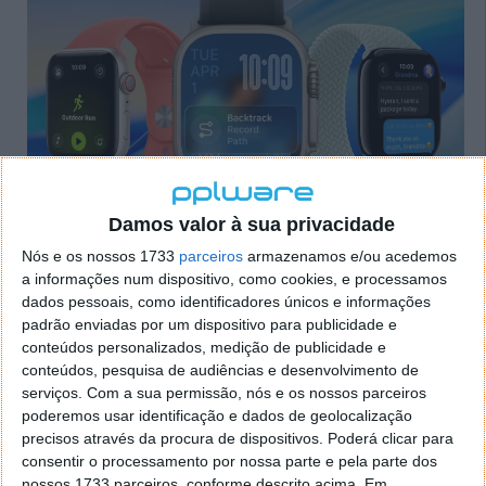
Damos valor à sua privacidade
watchOS 26 beta 4: pronto para o grande
Nós e os nossos 1733
parceiros
armazenamos e/ou acedemos
a informações num dispositivo, como cookies, e processamos
público
dados pessoais, como identificadores únicos e informações
padrão enviadas por um dispositivo para publicidade e
A nova versão beta para o Apple Watch surge duas
conteúdos personalizados, medição de publicidade e
semanas após a anterior e deverá ser também a base
conteúdos, pesquisa de audiências e desenvolvimento de
da primeira beta pública.
serviços.
Com a sua permissão, nós e os nossos parceiros
poderemos usar identificação e dados de geolocalização
As alterações visuais com o
Liquid Glass
continuam a
precisos através da procura de dispositivos. Poderá clicar para
ser ajustadas, mas a Apple começa agora a
consentir o processamento por nossa parte e pela parte dos
nossos 1733 parceiros, conforme descrito acima. Em