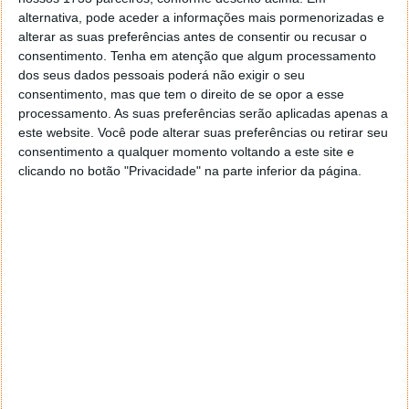
concentrar-se na estabilidade e correção de bugs.
alternativa, pode aceder a informações mais pormenorizadas e
alterar as suas preferências antes de consentir ou recusar o
consentimento.
Tenha em atenção que algum processamento
dos seus dados pessoais poderá não exigir o seu
consentimento, mas que tem o direito de se opor a esse
processamento. As suas preferências serão aplicadas apenas a
este website. Você pode alterar suas preferências ou retirar seu
consentimento a qualquer momento voltando a este site e
clicando no botão "Privacidade" na parte inferior da página.
tvOS 26 beta 4: mais refinamentos e novas
funcionalidades
Para os utilizadores da Apple TV 4K e HD, a versão
beta 4 do tvOS 26 já está disponível. As novidades
incluem a nova interface
Liquid Glass
, um redesenho
da app TV, novo modo karaoke via iPhone para o