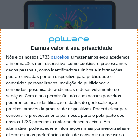
Damos valor à sua privacidade
Nós e os nossos 1733
parceiros
armazenamos e/ou acedemos
a informações num dispositivo, como cookies, e processamos
dados pessoais, como identificadores únicos e informações
O Apple Pencil USB-C é compatível com uma série de
padrão enviadas por um dispositivo para publicidade e
iPads, incluindo o iPad Pro de 12,9 polegadas de
conteúdos personalizados, medição de publicidade e
terceira a sexta geração, o iPad Pro de 11 polegadas
conteúdos, pesquisa de audiências e desenvolvimento de
de primeira a quarta geração, o iPad Air de quarta e
serviços.
Com a sua permissão, nós e os nossos parceiros
poderemos usar identificação e dados de geolocalização
quinta geração, o iPad de 10.ª geração e o iPad Mini
precisos através da procura de dispositivos. Poderá clicar para
de sexta geração. O Apple Pencil USB-C
estará
consentir o processamento por nossa parte e pela parte dos
disponível no início de novembro
.
nossos 1733 parceiros, conforme descrito acima. Em
alternativa, pode aceder a informações mais pormenorizadas e
A
Apple lançou uma segunda versão
do Apple Pencil
alterar as suas preferências antes de consentir ou recusar o
em 2018, apropriadamente chamada Apple Pencil 2.