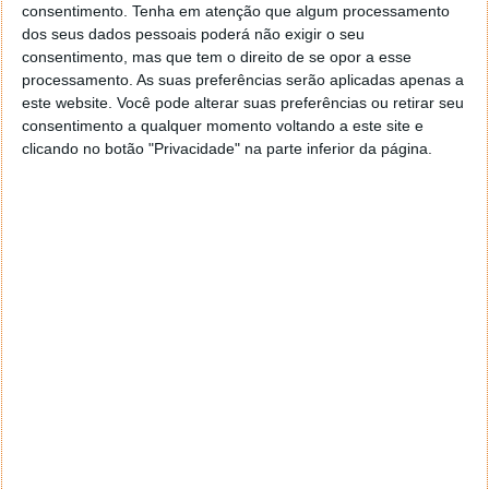
consentimento.
Tenha em atenção que algum processamento
Foi uma grande atualização em relação ao modelo
dos seus dados pessoais poderá não exigir o seu
original, adicionando recursos como carregamento
consentimento, mas que tem o direito de se opor a esse
sem fio (o que significa que o utilizador não precisava
processamento. As suas preferências serão aplicadas apenas a
ligá-lo a um iPad para o carregar), uma maneira de
este website. Você pode alterar suas preferências ou retirar seu
anexar magneticamente à lateral de iPads
consentimento a qualquer momento voltando a este site e
compatíveis (o que significa que tinha uma borda
clicando no botão "Privacidade" na parte inferior da página.
plana que o impedia de rolar de uma mesa) e suporte
para controlos de gestos para coisas como trocar de
ferramentas enquanto usa uma aplicação.
No entanto, estas melhorias tiveram um custo maior,
tendo passado a custar 149 euros, quando a versão
anterior custava menos 30 euros.