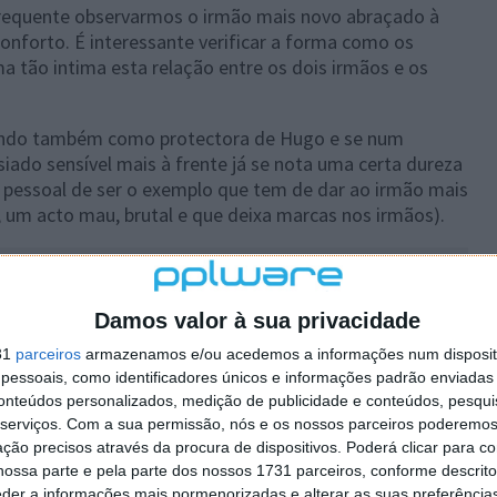
frequente observarmos o irmão mais novo abraçado à
conforto. É interessante verificar a forma como os
a tão intima esta relação entre os dois irmãos e os
scendo também como protectora de Hugo e se num
o sensível mais à frente já se nota uma certa dureza
 pessoal de ser o exemplo que tem de dar ao irmão mais
 um acto mau, brutal e que deixa marcas nos irmãos).
Damos valor à sua privacidade
31
parceiros
armazenamos e/ou acedemos a informações num dispositi
essoais, como identificadores únicos e informações padrão enviadas 
conteúdos personalizados, medição de publicidade e conteúdos, pesqui
serviços.
Com a sua permissão, nós e os nossos parceiros poderemos 
ção precisos através da procura de dispositivos. Poderá clicar para co
ossa parte e pela parte dos nossos 1731 parceiros, conforme descrit
eder a informações mais pormenorizadas e alterar as suas preferência