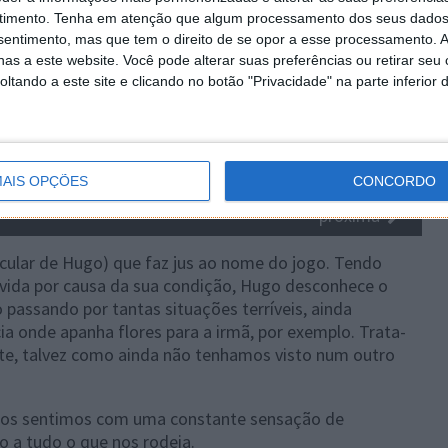
timento.
Tenha em atenção que algum processamento dos seus dados
nsentimento, mas que tem o direito de se opor a esse processamento. A
as a este website. Você pode alterar suas preferências ou retirar seu
tando a este site e clicando no botão "Privacidade" na parte inferior 
AIS OPÇÕES
CONCORDO
próxima
cular de Hugo) que faz jus ao nome do jogo. Tendo
vida por causa da sua condição, Hugo desconhece o
passando por tantas situações terríveis, ainda
 onde apanha flores para a irmã, por exemplo. Trata-
nte, talvez como ainda não tenhamos visto num outro
 nos sentimos com uma constante sensação de
ão a tudo o que nos rodeia.