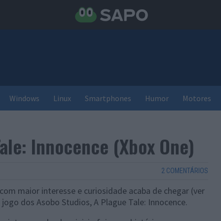
Windows
Linux
Smartphones
Humor
Motores
Tale: Innocence (Xbox One)
2 COMENTÁRIOS
m maior interesse e curiosidade acaba de chegar (ver
o jogo dos Asobo Studios, A Plague Tale: Innocence.