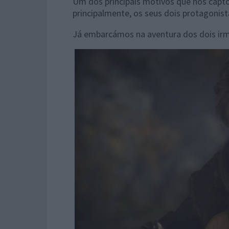
Um dos principais motivos que nos captou 
principalmente, os seus dois protagonist
Já embarcámos na aventura dos dois irm