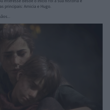
interesse desde o inicio foi a sua história e
as principais: Amicia e Hugo.
ãos...