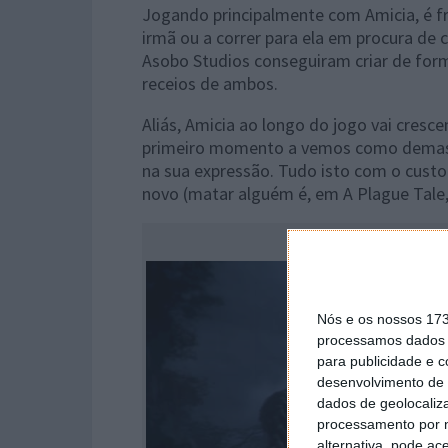
Jogando principalmente com Amicia, é 
irmã ou a correr para ela em procura de 
Asobo Studios conseguiram criar de form
receios de ambos.
Aliás, Amicia ao longo do jogo vai cre
primeiro momento a vemos como demasiad
na sua expressão. Tudo isto com o custo
novo (matar alguém é, em A Plague Tale,
Nós e os nossos 17
processamos dados p
para publicidade e 
desenvolvimento de 
dados de geolocaliza
processamento por n
alternativa, pode ac