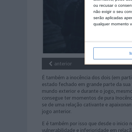
ou recusar o consen
não exigir o seu co
serão aplicadas apen
qualquer momento vol
M
anterior
É também a inocência dos dois (em parti
estado fechado em grande parte da sua 
mundo exterior e durante o jogo, mesmo 
consegue ter momentos de pura Inocência
se de uma relação cativante e apaixona
jogo anterior.
E é também por isso que desde o inicio
vulnerabilidade e inferioridade em relaç