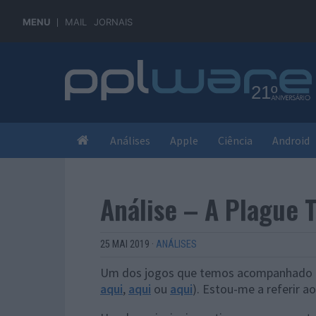
MENU
MAIL
JORNAIS
Análises
Apple
Ciência
Android
Análise – A Plague 
25 MAI 2019
·
ANÁLISES
Um dos jogos que temos acompanhado co
aqui
,
aqui
ou
aqui
). Estou-me a referir a