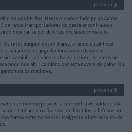
próxima
problema dos irmãos. Neste mundo criado pelos Asobo
l) de ratos transportadores da peste encontra-se a
 irão deparar-se por diversas ocasiões come eles.
o. Os ratos surgem aos milhares, criando autênticas
e os criadores do jogo lembraram-se de que os
 assim caminho a dinâmicas bastante interessantes no
esa podemos abrir caminho por esta nuvem de pelos. Ou
fugentamos os roedores.
próxima
r usados como uma possivel arma contra os soldados da
tocha que tenham na mão e assim deixá-los indefesos no
 uma forma extremamente inteligente e interessante de
os.