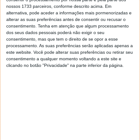
nossos 1733 parceiros, conforme descrito acima. Em
23 JUN 2017
·
JOGOS
1 COMENTÁRIO
alternativa, pode aceder a informações mais pormenorizadas e
A E3 trouxe consigo muitas novidades sobre os
alterar as suas preferências antes de consentir ou recusar o
novos jogos que se encontram em desenvolvimento
consentimento.
Tenha em atenção que algum processamento
e/ou prestes a ser lançados no mercado.
dos seus dados pessoais poderá não exigir o seu
consentimento, mas que tem o direito de se opor a esse
Vampyr é precisamente um desses novos títulos que
processamento. As suas preferências serão aplicadas apenas a
se encontra a cargo da Focus Home Interactive, que
este website. Você pode alterar suas preferências ou retirar seu
nos leva ao Mundo dos Vampiros mas sob uma nova
consentimento a qualquer momento voltando a este site e
clicando no botão "Privacidade" na parte inferior da página.
perspectiva… moral.