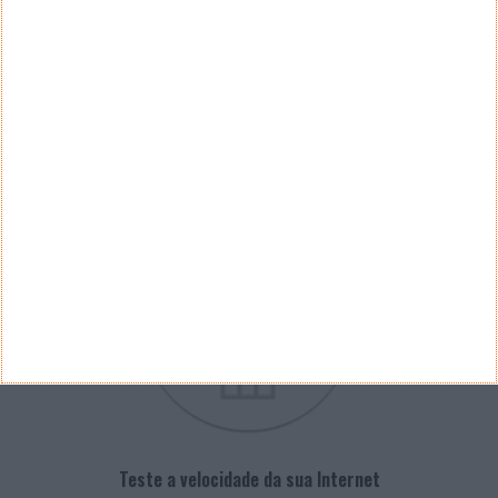
Arquivo de Questões
PUB
VELOCÍMETRO PPLWARE
Teste a velocidade da sua Internet