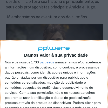
desde o inicio foi a sua história e principalmente, os
seus dois protagonistas principais: Amicia e Hugo.
Já embarcámos na aventura dos dois irmãos…
Damos valor à sua privacidade
Nós e os nossos 1733
parceiros
armazenamos e/ou acedemos
a informações num dispositivo, como cookies, e processamos
dados pessoais, como identificadores únicos e informações
padrão enviadas por um dispositivo para publicidade e
conteúdos personalizados, medição de publicidade e
conteúdos, pesquisa de audiências e desenvolvimento de
serviços.
Com a sua permissão, nós e os nossos parceiros
poderemos usar identificação e dados de geolocalização
Vampyr e a maldição do sangue
precisos através da procura de dispositivos. Poderá clicar para
consentir o processamento por nossa parte e pela parte dos