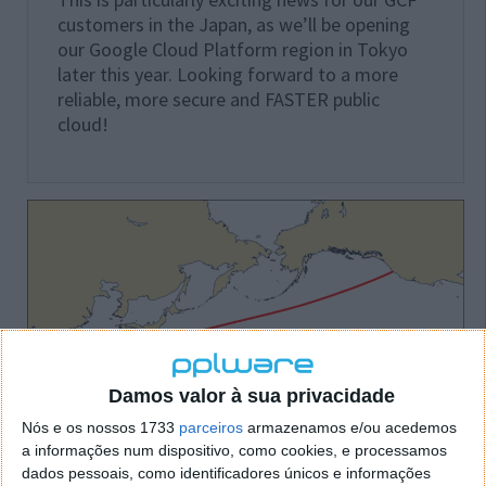
customers in the Japan, as we’ll be opening
our Google Cloud Platform region in Tokyo
later this year. Looking forward to a more
reliable, more secure and FASTER public
cloud!
Damos valor à sua privacidade
Nós e os nossos 1733
parceiros
armazenamos e/ou acedemos
a informações num dispositivo, como cookies, e processamos
Segundo o site
TeleGeography
, ao todo são
321
dados pessoais, como identificadores únicos e informações