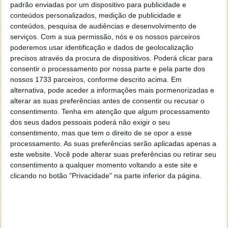
padrão enviadas por um dispositivo para publicidade e
cabos que estão activos ou em implementação
.
conteúdos personalizados, medição de publicidade e
Isto significa que cerca de 99% dos dados
conteúdos, pesquisa de audiências e desenvolvimento de
internacionais fluem por esses cabos garantindo a
serviços.
Com a sua permissão, nós e os nossos parceiros
rápida comunicação das economias à escala mundial.
poderemos usar identificação e dados de geolocalização
O site disponibiliza imagens em grande escala e
precisos através da procura de dispositivos. Poderá clicar para
também uma
versão interactiva
(versão de 2016).
consentir o processamento por nossa parte e pela parte dos
nossos 1733 parceiros, conforme descrito acima. Em
Os cabos submarinos são mais fiáveis que as
alternativa, pode aceder a informações mais pormenorizadas e
comunicações de dados por satélite e garantem
alterar as suas preferências antes de consentir ou recusar o
também uma maior largura de banda.
consentimento.
Tenha em atenção que algum processamento
dos seus dados pessoais poderá não exigir o seu
Portugal está também a estudar a viabilidade de
consentimento, mas que tem o direito de se opor a esse
instalar um cabo eléctrico submarino entre
processamento. As suas preferências serão aplicadas apenas a
Portugal e Marrocos
com o objectivo de exportar a
este website. Você pode alterar suas preferências ou retirar seu
energia em excesso a preços mais elevados.
consentimento a qualquer momento voltando a este site e
clicando no botão "Privacidade" na parte inferior da página.
Este artigo tem mais de um ano