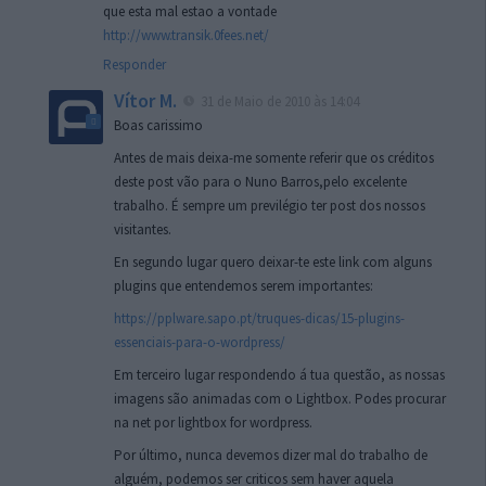
que esta mal estao a vontade
http://www.transik.0fees.net/
Responder
Vítor M.
31 de Maio de 2010 às 14:04
Boas carissimo
Antes de mais deixa-me somente referir que os créditos
deste post vão para o Nuno Barros,pelo excelente
trabalho. É sempre um previlégio ter post dos nossos
visitantes.
En segundo lugar quero deixar-te este link com alguns
plugins que entendemos serem importantes:
https://pplware.sapo.pt/truques-dicas/15-plugins-
essenciais-para-o-wordpress/
Em terceiro lugar respondendo á tua questão, as nossas
imagens são animadas com o Lightbox. Podes procurar
na net por lightbox for wordpress.
Por último, nunca devemos dizer mal do trabalho de
alguém, podemos ser criticos sem haver aquela