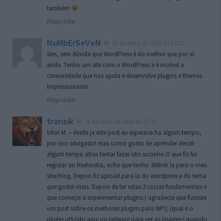
também
Responder
NuMbErSeVeN
31 de Maio de 2010 às 13:22
Sim, sem dúvida que WordPress é do melhor que por aí
anda. Tenho um site com o WordPress e é incrível a
comunidade que nos ajuda e desenvolve plugins e themes.
Impressionante.
Responder
transik
31 de Maio de 2010 às 13:30
Vitor M. – desde ja este post eu esperava ha algum tempo,
por isso obrigado! mas como gosto de aprender decidi
algum tempo atras tentar fazer isto sozinho.O que fiz fui
registar ao freehostia, acho que tenho 300mb la para o meu
site/blog. Depois fiz upload para la do wordpress e do tema
que gostei mais. Depois de ter estas 2 coizas fundamentais é
que começei a experimentar plugins ( agradecia que fizesses
um post sobre os melhores plugins para WP); (qual é o
plugin utlizido aqui na pplware para ver as imagens quando