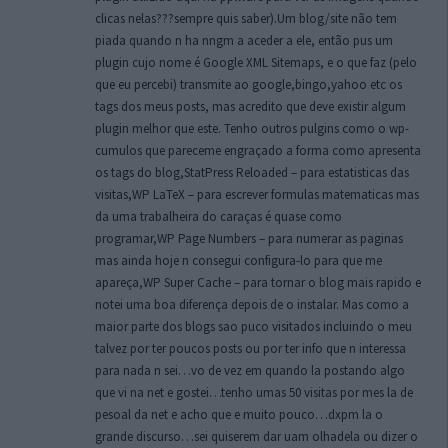
clicas nelas???sempre quis saber).Um blog/site não tem
piada quando n ha nngm a aceder a ele, então pus um
plugin cujo nome é Google XML Sitemaps, e o que faz (pelo
que eu percebi) transmite ao google,bingo,yahoo etc os
tags dos meus posts, mas acredito que deve existir algum
plugin melhor que este. Tenho outros pulgins como o wp-
cumulos que pareceme engraçado a forma como apresenta
os tags do blog,StatPress Reloaded – para estatisticas das
visitas,WP LaTeX – para escrever formulas matematicas mas
da uma trabalheira do caraças é quase como
programar,WP Page Numbers – para numerar as paginas
mas ainda hoje n consegui configura-lo para que me
apareça,WP Super Cache – para tornar o blog mais rapido e
notei uma boa diferença depois de o instalar. Mas como a
maior parte dos blogs sao puco visitados incluindo o meu
talvez por ter poucos posts ou por ter info que n interessa
para nada n sei…vo de vez em quando la postando algo
que vi na net e gostei…tenho umas 50 visitas por mes la de
pesoal da net e acho que e muito pouco…dxpm la o
grande discurso…sei quiserem dar uam olhadela ou dizer o