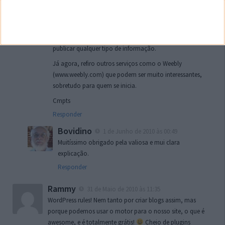
publicação rápida e expedita de artigos (como acontece
aqui), assim como abertura de debates, discussões,
comentários… etc. É um meio de comunicação bastante
válido e eficaz, pois permite sem grandes preocupações
publicar qualquer tipo de informação.
Já agora, refiro outros serviços como o Weebly
(www.weebly.com) que podem ser muito interessantes,
sobretudo para quem se inicia.
Cmpts
Responder
Bovidino
1 de Junho de 2010 às 00:49
Muitíssimo obrigado pela valiosa e mui clara
explicação.
Responder
Rammy
31 de Maio de 2010 às 11:35
WordPress rules! Nem tanto por criar blogs assim, mas
porque podemos usar o motor para o nosso site, o que é
awesome, e é totalmente grátis!
Cheio de plugins