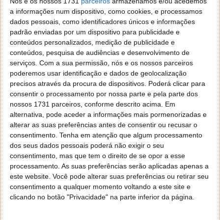
Nós e os nossos 1731
parceiros
armazenamos e/ou acedemos
a informações num dispositivo, como cookies, e processamos
Após carregar em
Registar
, será enviado um email
dados pessoais, como identificadores únicos e informações
para o endereço que indicou no processo de registo,
padrão enviadas por um dispositivo para publicidade e
que contém a chave de activação necessária para
conteúdos personalizados, medição de publicidade e
conteúdos, pesquisa de audiências e desenvolvimento de
confirmar a criação do seu blog.
serviços.
Com a sua permissão, nós e os nossos parceiros
Enquanto espera que chegue o mail de confirmação,
poderemos usar identificação e dados de geolocalização
precisos através da procura de dispositivos. Poderá clicar para
pode aproveitar para actualizar o seu perfil,
consentir o processamento por nossa parte e pela parte dos
preenchendo os dados relativos ao seu nome e
nossos 1731 parceiros, conforme descrito acima. Em
introduzir uma pequena descrição acerca de si, que
alternativa, pode aceder a informações mais pormenorizadas e
deverá guardar carregando em “Guardar perfil”.
alterar as suas preferências antes de consentir ou recusar o
consentimento.
Tenha em atenção que algum processamento
dos seus dados pessoais poderá não exigir o seu
consentimento, mas que tem o direito de se opor a esse
processamento. As suas preferências serão aplicadas apenas a
este website. Você pode alterar suas preferências ou retirar seu
consentimento a qualquer momento voltando a este site e
clicando no botão "Privacidade" na parte inferior da página.