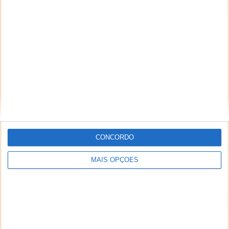
insira o endereço do video (ex:
https://www.youtube.com/watch?v=7H0K1k54t6A) e
finalmente carregue em “Inserir no Post”
CONCORDO
MAIS OPÇÕES
No final, quando tiver todo o texto e restante
conteúdo do seu artigo pronto, carregue em
“Publicar” (no lado direito). Se quiser, pode carregar
em “Prévisualizar” para ver qual será o aspecto do