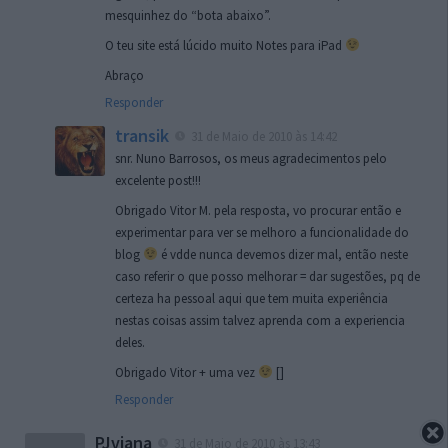
mesquinhez do “bota abaixo”.
O teu site está lúcido muito Notes para iPad
Abraço
Responder
transik
31 de Maio de 2010 às 14:42
snr. Nuno Barrosos, os meus agradecimentos pelo
excelente post!!!
Obrigado Vitor M. pela resposta, vo procurar então e
experimentar para ver se melhoro a funcionalidade do
blog
é vdde nunca devemos dizer mal, então neste
caso referir o que posso melhorar = dar sugestões, pq de
certeza ha pessoal aqui que tem muita experiência
nestas coisas assim talvez aprenda com a experiencia
deles.
Obrigado Vitor + uma vez
[]
Responder
PJviana
31 de Maio de 2010 às 13:43