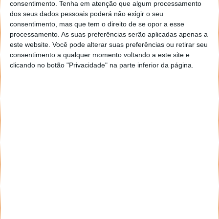
consentimento.
Tenha em atenção que algum processamento
dos seus dados pessoais poderá não exigir o seu
consentimento, mas que tem o direito de se opor a esse
processamento. As suas preferências serão aplicadas apenas a
este website. Você pode alterar suas preferências ou retirar seu
consentimento a qualquer momento voltando a este site e
clicando no botão "Privacidade" na parte inferior da página.
Aberto o link no browser, o utilizador poderá então
transferir o documento e trabalhar diretamente pela
app do Word, ou editar no browser.
Trabalhar diretamente com Word para a Web
Uma forma simples de trabalhar em grupo no Word,
em qualquer lugar, poderá passar também por utilizar
a versão Web do Word. Todos os ficheiros gravados
na OneDrive estão disponíveis e podem ser editados