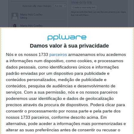
Damos valor à sua privacidade
Nós e os nossos 1733
parceiros
armazenamos e/ou acedemos
a informações num dispositivo, como cookies, e processamos
Assim, a partilha pode ser efetuada através de um
dados pessoais, como identificadores únicos e informações
Convite às Pessoas
(Invite people) feito através de
padrão enviadas por um dispositivo para publicidade e
e-mail. Por outro lado, pode-se
Criar um link de
conteúdos personalizados, medição de publicidade e
partilha
(Get a sharing link).
conteúdos, pesquisa de audiências e desenvolvimento de
serviços.
Com a sua permissão, nós e os nossos parceiros
Tanto a criação do link, como o convite por e-mail,
poderemos usar identificação e dados de geolocalização
podem sugerir que a pessoa com quem o documento
precisos através da procura de dispositivos. Poderá clicar para
vai ser partilhado possa editar ou apenas ver o
consentir o processamento por nossa parte e pela parte dos
documento.
nossos 1733 parceiros, conforme descrito acima. Em
alternativa, pode aceder a informações mais pormenorizadas e
alterar as suas preferências antes de consentir ou recusar o