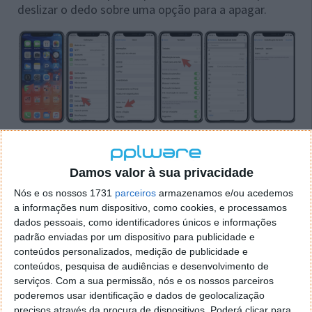
deslizar o dedo sobre uma opção para a apagar.
Ao adicionar uma nova substituição de texto, toque
na palavra ou frase na caixa
Expressão
. Em seguida,
Damos valor à sua privacidade
adicione na caixa
Atalho
o respetivo atalho.
Nós e os nossos 1731
parceiros
armazenamos e/ou acedemos
Certifique-se de que é algo que se irá lembrar e que
a informações num dispositivo, como cookies, e processamos
possa ser um gatilho para estas palavras. Pode
dados pessoais, como identificadores únicos e informações
mesmo completar com frases maiores mas terá de
padrão enviadas por um dispositivo para publicidade e
ter uma organização que faça sentido para não
conteúdos personalizados, medição de publicidade e
baralhar mais do que se não usasse os atalhos.
conteúdos, pesquisa de audiências e desenvolvimento de
serviços.
Com a sua permissão, nós e os nossos parceiros
Por fim, clique no botão
Guardar
quando terminar.
poderemos usar identificação e dados de geolocalização
precisos através da procura de dispositivos. Poderá clicar para