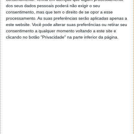
dos seus dados pessoais poderá não exigir o seu
consentimento, mas que tem o direito de se opor a esse
processamento. As suas preferências serão aplicadas apenas a
este website. Você pode alterar suas preferências ou retirar seu
consentimento a qualquer momento voltando a este site e
clicando no botão "Privacidade" na parte inferior da página.
4. Esteve online hoje, às...
O WhatsApp permite às pessoas não só verem
quando está online, mas também a última vez que
esteve. Acreditamos que se não quer uma coisa,
também não quererá a outra. Para ocultar esta
informação dos seus contactos, siga estes passos:
1. Aceda à aba das "Definições" do WhatsApp.
2. Aqui, clique em "Privacidade".