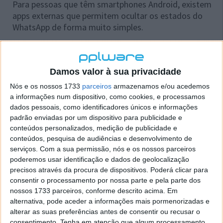
Para pessoas que têm smartphones Android, existem
apps externas que permitem ocultar os estados do
WhatsApp de forma muito simples.
Flychat
O
Flychat
oferece uma forma de ler as mensagens
Damos valor à sua privacidade
dos seus contactos. Esta app "sobrepõe-se" a outras
Nós e os nossos 1733
parceiros
armazenamos e/ou acedemos
e desta forma o utilizador consegue ler as
a informações num dispositivo, como cookies, e processamos
mensagens sem que do outro lado se apercebam que
dados pessoais, como identificadores únicos e informações
o fez.
padrão enviadas por um dispositivo para publicidade e
conteúdos personalizados, medição de publicidade e
Unseen
conteúdos, pesquisa de audiências e desenvolvimento de
serviços.
Com a sua permissão, nós e os nossos parceiros
O
Unseen
permite que responda às mensagens sem
poderemos usar identificação e dados de geolocalização
aparecer online. Este também tem a opção de
precisos através da procura de dispositivos. Poderá clicar para
resposta direta através das notificações.
consentir o processamento por nossa parte e pela parte dos
nossos 1733 parceiros, conforme descrito acima. Em
alternativa, pode aceder a informações mais pormenorizadas e
alterar as suas preferências antes de consentir ou recusar o
consentimento.
Tenha em atenção que algum processamento