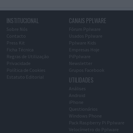
INSTITUCIONAL
CANAIS PPLWARE
Sobre Nós
Fórum Pplware
Contacto
Usados Pplware
Press Kit
Pplware Kids
Ficha Técnica
Empresas Hoje
Regras de Utilização
PiPplware
Privacidade
Newsletter
Política de Cookies
Grupos Facebook
Estatuto Editorial
UTILIDADES
Análises
Android
iPhone
Questionários
Windows Phone
Pack Raspberry Pi Pplware
Velocímetro do Pplware