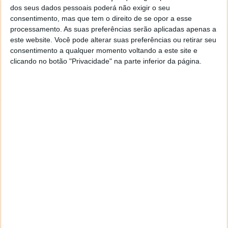
optimizados para Xbox Series X e Xbox
dos seus dados pessoais poderá não exigir o seu
consentimento, mas que tem o direito de se opor a esse
Series S
processamento. As suas preferências serão aplicadas apenas a
este website. Você pode alterar suas preferências ou retirar seu
18 OUT 2020
·
JOGOS
COMENTAR
consentimento a qualquer momento voltando a este site e
clicando no botão "Privacidade" na parte inferior da página.
Está mesmo ao virar da esquina um dos momentos
mais esperados por milhares de jogadores. O
lançamento das pequenas bombas tecnológicas que
são as Xbox Series X e S aproxima-se a passos largos.
De forma a manter a excitação em alta a Microsoft
revelou recentemente uma lista de 30 jogos
completamente optimizados para Xbox Series X e
Xbox Series S, disponíveis no dia de lançamento.