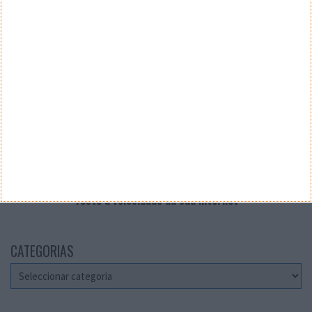
VELOCÍMETRO PPLWARE
Teste a velocidade da sua Internet
CATEGORIAS
Categorias