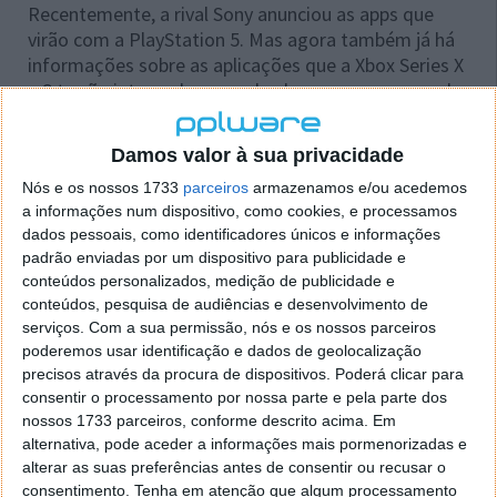
Recentemente, a rival Sony anunciou as apps que
virão com a PlayStation 5. Mas agora também já há
informações sobre as aplicações que a Xbox Series X
e S trarão integradas quando chegarem ao mercado.
Damos valor à sua privacidade
Nós e os nossos 1733
parceiros
armazenamos e/ou acedemos
a informações num dispositivo, como cookies, e processamos
dados pessoais, como identificadores únicos e informações
padrão enviadas por um dispositivo para publicidade e
conteúdos personalizados, medição de publicidade e
conteúdos, pesquisa de audiências e desenvolvimento de
serviços.
Com a sua permissão, nós e os nossos parceiros
poderemos usar identificação e dados de geolocalização
precisos através da procura de dispositivos. Poderá clicar para
consentir o processamento por nossa parte e pela parte dos
nossos 1733 parceiros, conforme descrito acima. Em
alternativa, pode aceder a informações mais pormenorizadas e
alterar as suas preferências antes de consentir ou recusar o
Microsoft revela lista de jogos
consentimento.
Tenha em atenção que algum processamento