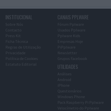
INSTITUCIONAL
CANAIS PPLWARE
Sobre Nós
Fórum Pplware
Contacto
Usados Pplware
Press Kit
Pplware Kids
Ficha Técnica
Empresas Hoje
Regras de Utilização
PiPplware
Privacidade
Newsletter
Política de Cookies
Grupos Facebook
Estatuto Editorial
UTILIDADES
Análises
Android
iPhone
Questionários
Windows Phone
Pack Raspberry Pi Pplware
Velocímetro do Pplware