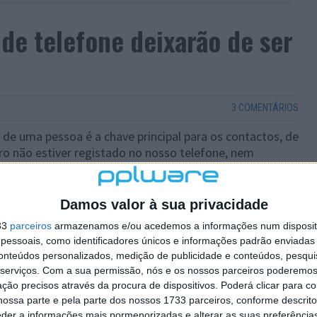
e telefone deixarão de ser
3 COMENTÁRIOS
e uma pessoa é a chave principal para os contactos, de
o não estiver registado no nosso telefone, nem
r… um problema com que todos nós nos deparamos
 Mas isso deve mudar muito em breve.
Damos valor à sua privacidade
33
parceiros
armazenamos e/ou acedemos a informações num dispositi
essoais, como identificadores únicos e informações padrão enviadas 
conteúdos personalizados, medição de publicidade e conteúdos, pesqui
serviços.
Com a sua permissão, nós e os nossos parceiros poderemos 
ção precisos através da procura de dispositivos. Poderá clicar para co
ossa parte e pela parte dos nossos 1733 parceiros, conforme descrit
eder a informações mais pormenorizadas e alterar as suas preferência