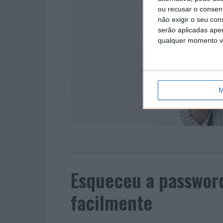
ou recusar o consen
não exigir o seu co
serão aplicadas apen
qualquer momento vol
M
Esqueceu a passwor
facilmente