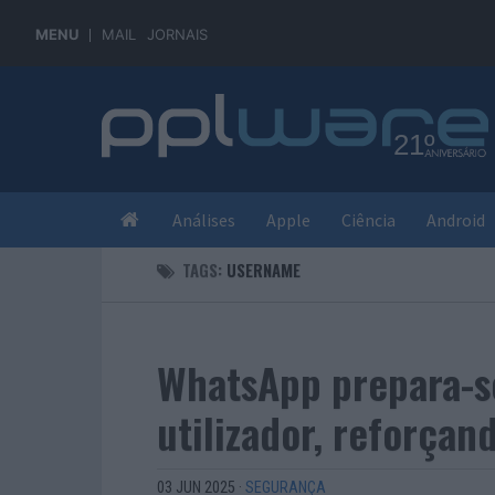
MENU
MAIL
JORNAIS
Análises
Apple
Ciência
Android
TAGS:
USERNAME
WhatsApp prepara-s
utilizador, reforçan
03 JUN 2025
·
SEGURANÇA