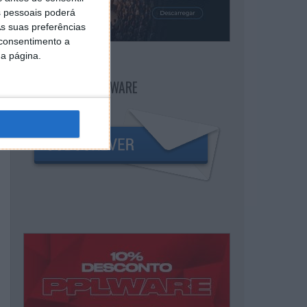
 pessoais poderá
s suas preferências
 consentimento a
da página.
NEWSLETTER PPLWARE