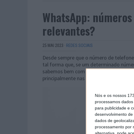
WhatsApp: números d
relevantes?
25 MAI 2023
·
REDES SOCIAIS
Desde sempre que o número de telefone d
tal forma que, se um determinado númer
sabemos bem com quem estamos a fala
principalmente nas conversas de grupo.
Nós e os nossos 17
processamos dados p
para publicidade e 
desenvolvimento de 
dados de geolocaliza
processamento por n
alternativa, pode ac