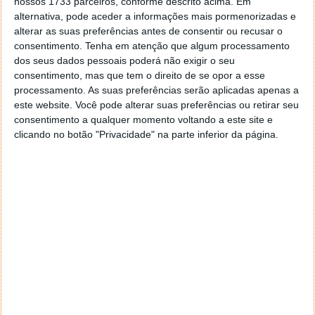
nossos 1733 parceiros, conforme descrito acima. Em
sofá ou na cadeira do escritório enquanto trabalha,
alternativa, pode aceder a informações mais pormenorizadas e
basta pegar no smartphone e dar ordem para
alterar as suas preferências antes de consentir ou recusar o
consentimento.
Tenha em atenção que algum processamento
começar a limpeza.
dos seus dados pessoais poderá não exigir o seu
No Pplware voltámos a limpar a casa um robô
consentimento, mas que tem o direito de se opor a esse
processamento. As suas preferências serão aplicadas apenas a
aspirador e temos para lhe apresentar em pormenor
este website. Você pode alterar suas preferências ou retirar seu
o Roborock S5 Max.
consentimento a qualquer momento voltando a este site e
clicando no botão "Privacidade" na parte inferior da página.