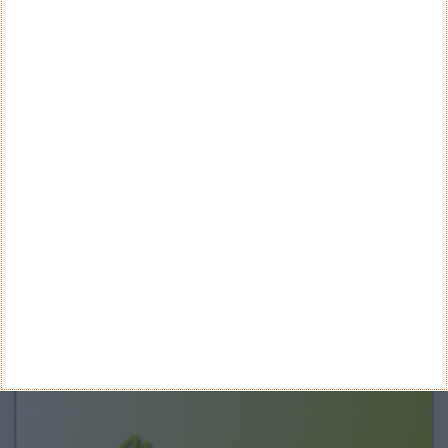
Teste a velocidade da sua Internet
CATEGORIAS
Categorias
ARQUIVO
Arquivo
CANAL DE YOUTUBE