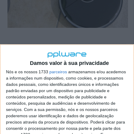
Análise: Roborock S5 Max – O robô
Damos valor à sua privacidade
aspirador que também passa o pano em
Nós e os nossos 1733
parceiros
armazenamos e/ou acedemos
mapas diferentes
a informações num dispositivo, como cookies, e processamos
dados pessoais, como identificadores únicos e informações
05 JUN 2020
·
ANÁLISES
32 COMENTÁRIOS
padrão enviadas por um dispositivo para publicidade e
conteúdos personalizados, medição de publicidade e
A limpeza de uma casa requer algumas tarefas
conteúdos, pesquisa de audiências e desenvolvimento de
rotineiras e limpar o chão é uma delas. Há sempre pó,
serviços.
Com a sua permissão, nós e os nossos parceiros
migalhas, cabelos ou pelos dos animais para limpar…
poderemos usar identificação e dados de geolocalização
todos os dias. Agora que está em casa parece que
precisos através da procura de dispositivos. Poderá clicar para
essa pequena sujidade até aumentou. Mas um robô
consentir o processamento por nossa parte e pela parte dos
aspirador pode dar uma ajuda essencial. Sentado no