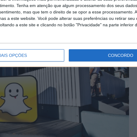
 ter começado já, e justamente numa das plataformas
timento.
Tenha em atenção que algum processamento dos seus dados
prio, o Windows Phone.
nsentimento, mas que tem o direito de se opor a esse processamento. A
as a este website. Você pode alterar suas preferências ou retirar seu
tando a este site e clicando no botão "Privacidade" na parte inferior 
AIS OPÇÕES
CONCORDO