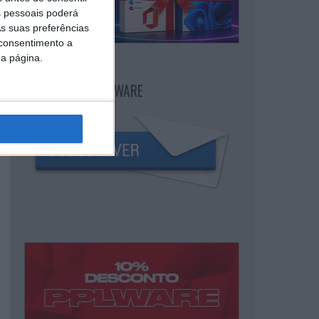
 pessoais poderá
s suas preferências
 consentimento a
da página.
NEWSLETTER PPLWARE