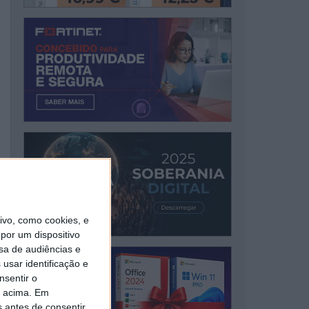
vo, como cookies, e
por um dispositivo
sa de audiências e
usar identificação e
nsentir o
o acima. Em
s antes de consentir