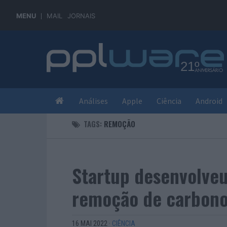
MENU
MAIL
JORNAIS
Análises
Apple
Ciência
Android
TAGS:
REMOÇÃO
Startup desenvolve
remoção de carbono
16 MAI 2022
·
CIÊNCIA