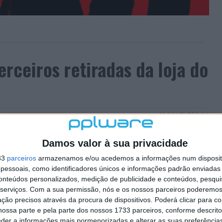
rceiros retiradas da loja do
20 COMENTÁRIOS
m o Snapchat tinham levado a que a empresa que dá
Damos valor à sua privacidade
imas
alertasse
para o fim das aplicações de terceiros que
33
parceiros
armazenamos e/ou acedemos a informações num dispositi
essoais, como identificadores únicos e informações padrão enviadas 
 de se descobrir que o
ponto de entrada
que originou a
conteúdos personalizados, medição de publicidade e conteúdos, pesqui
deos tinha partido de um site que usava as API’s do
serviços.
Com a sua permissão, nós e os nossos parceiros poderemos 
ção precisos através da procura de dispositivos. Poderá clicar para co
ossa parte e pela parte dos nossos 1733 parceiros, conforme descrit
eder a informações mais pormenorizadas e alterar as suas preferência