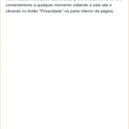
Imagine que lhe dão a capacidade dos seus olhos
consentimento a qualquer momento voltando a este site e
terem uma visão 3 vezes mais apurada que a
clicando no botão "Privacidade" na parte inferior da página.
capacidade natural com que o ser humano é
capacitado, uma visão 20/20? Sem usar óculos ou
lentes de contacto, mesmo quando for idoso, com
100 anos, a visão estar perfeita?
Isso é possível através de uma lente biónica
implantada no seu olho. Quem o diz é
o optometrista Dr. Garth Webb que inventou esta
lente. Segundo ele, estamos a um pequeno passo de
ver perfeitamente… para todo o sempre!