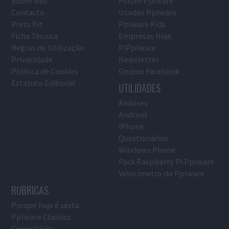
Sobre Nós
Fórum Pplware
Contacto
Usados Pplware
Press Kit
Pplware Kids
Ficha Técnica
Empresas Hoje
Regras de Utilização
PiPplware
Privacidade
Newsletter
Política de Cookies
Grupos Facebook
Estatuto Editorial
UTILIDADES
Análises
Android
iPhone
Questionários
Windows Phone
Pack Raspberry Pi Pplware
Velocímetro do Pplware
RUBRICAS
Porque hoje é sexta
Pplware Classics…
Consultório