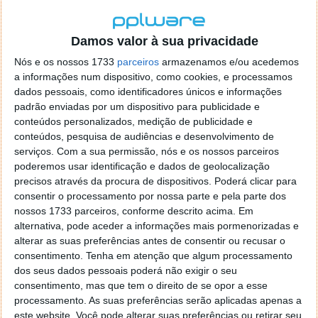
Damos valor à sua privacidade
Nós e os nossos 1733
parceiros
armazenamos e/ou acedemos
a informações num dispositivo, como cookies, e processamos
dados pessoais, como identificadores únicos e informações
padrão enviadas por um dispositivo para publicidade e
conteúdos personalizados, medição de publicidade e
conteúdos, pesquisa de audiências e desenvolvimento de
serviços.
Com a sua permissão, nós e os nossos parceiros
poderemos usar identificação e dados de geolocalização
precisos através da procura de dispositivos. Poderá clicar para
consentir o processamento por nossa parte e pela parte dos
nossos 1733 parceiros, conforme descrito acima. Em
alternativa, pode aceder a informações mais pormenorizadas e
Lente Ocular Biónica promete visão
alterar as suas preferências antes de consentir ou recusar o
consentimento.
Tenha em atenção que algum processamento
perfeita para sempre
dos seus dados pessoais poderá não exigir o seu
consentimento, mas que tem o direito de se opor a esse
21 MAI 2015
·
HIGH TECH
65 COMENTÁRIOS
processamento. As suas preferências serão aplicadas apenas a
este website. Você pode alterar suas preferências ou retirar seu