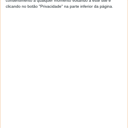
consentimento a qualquer momento voltando a este site e
clicando no botão "Privacidade" na parte inferior da página.
Nothing Phone (2) chega ainda este
verão
04 MAI 2023
·
GADGETS
2 COMENTÁRIOS
A Nothing já confirmou o lançamento de um novo
smartphone para este ano. O Nothing Phone 2 terá
que voltar a surpreender pelo seu design para cativar
ainda mais publico.