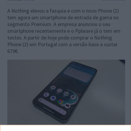
A Nothing elevou a fasquia e com o novo Phone (2)
tem agora um smartphone de entrada de gama no
segmento Premium. A empresa anunciou o seu
smartphone recentemente e o Pplware já o tem em
testes. A partir de hoje pode comprar o Nothing
Phone (2) em Portugal com a versão base a custar
679€.