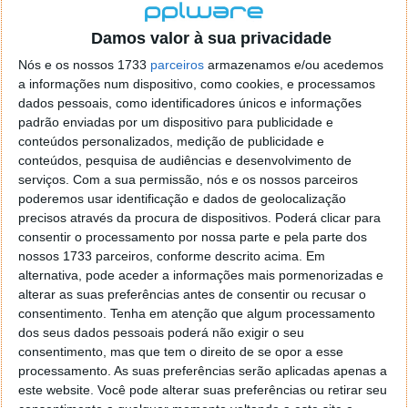
Damos valor à sua privacidade
Nós e os nossos 1733
parceiros
armazenamos e/ou acedemos
Nothing Phone (2) surge no Geekbench
a informações num dispositivo, como cookies, e processamos
e confirma SoC e RAM
dados pessoais, como identificadores únicos e informações
padrão enviadas por um dispositivo para publicidade e
conteúdos personalizados, medição de publicidade e
06 JUL 2023
·
ANDROID
9 COMENTÁRIOS
conteúdos, pesquisa de audiências e desenvolvimento de
Será dentro de poucos dias que a Nothing irá lançar o
serviços.
Com a sua permissão, nós e os nossos parceiros
seu próximo smartphone, o Nothing Phone (2). Já se
poderemos usar identificação e dados de geolocalização
conhecem vários pormenores e agora há mais uma
precisos através da procura de dispositivos. Poderá clicar para
informação confirmada através do teste de
consentir o processamento por nossa parte e pela parte dos
nossos 1733 parceiros, conforme descrito acima. Em
benchmark da Geekbench.
alternativa, pode aceder a informações mais pormenorizadas e
alterar as suas preferências antes de consentir ou recusar o
consentimento.
Tenha em atenção que algum processamento
dos seus dados pessoais poderá não exigir o seu
consentimento, mas que tem o direito de se opor a esse
processamento. As suas preferências serão aplicadas apenas a
este website. Você pode alterar suas preferências ou retirar seu