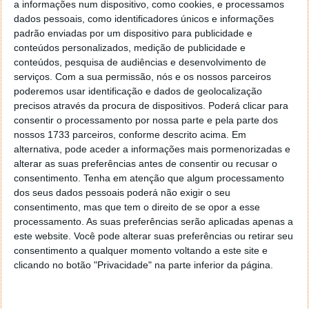
a informações num dispositivo, como cookies, e processamos
dados pessoais, como identificadores únicos e informações
padrão enviadas por um dispositivo para publicidade e
conteúdos personalizados, medição de publicidade e
conteúdos, pesquisa de audiências e desenvolvimento de
serviços.
Com a sua permissão, nós e os nossos parceiros
poderemos usar identificação e dados de geolocalização
precisos através da procura de dispositivos. Poderá clicar para
consentir o processamento por nossa parte e pela parte dos
2 anos depois, eis o estado de The
nossos 1733 parceiros, conforme descrito acima. Em
alternativa, pode aceder a informações mais pormenorizadas e
Waylanders
alterar as suas preferências antes de consentir ou recusar o
consentimento.
Tenha em atenção que algum processamento
10 MAI 2020
·
JOGOS
1 COMENTÁRIO
dos seus dados pessoais poderá não exigir o seu
consentimento, mas que tem o direito de se opor a esse
No longínquo ano de 2018, viemos revelar o início de
processamento. As suas preferências serão aplicadas apenas a
uma campanha Kickstarter para
The Waylanders
.
este website. Você pode alterar suas preferências ou retirar seu
consentimento a qualquer momento voltando a este site e
Trata-se de projeto de uma equipa de
clicando no botão "Privacidade" na parte inferior da página.
desenvolvimento sediada em Espanha, os Gato
Salvage Studios e que já está bastante avançado.