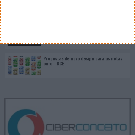
Nano Banana 2 chegou ao Google Earth para criar
imagens realistas com IA
Google Pixel 11 Pro - The Next Obvious
Move
Propostas de novo design para as notas
euro - BCE