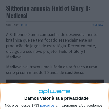
Slitherine anuncia Field of Glory II:
Medieval
20 OUT 2020
·
JOGOS
COMENTAR
A Slitherine é uma companhia de desenvolvimento
britânica que se tem focado essencialmente na
produção de jogos de estratégia. Recentemente,
divulgou o seu novo projeto: Field of Glory II:
Medieval.
Medieval vai trazer uma lufada de ar fresco a uma
série já com mais de 10 anos de existência.
Damos valor à sua privacidade
Nós e os nossos 1733
parceiros
armazenamos e/ou acedemos