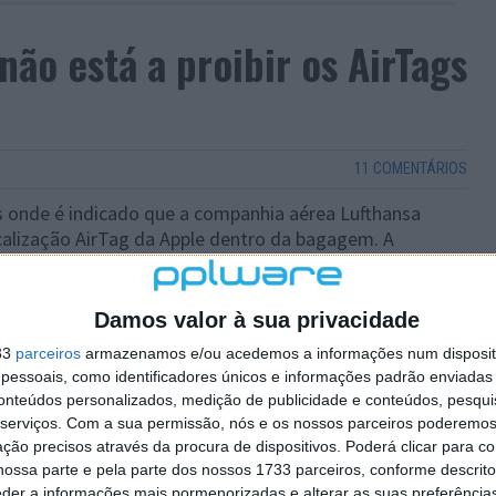
não está a proibir os AirTags
11 COMENTÁRIOS
 onde é indicado que a companhia aérea Lufthansa
ocalização AirTag da Apple dentro da bagagem. A
gem na conta do Twitter da empresa. Contactada
respondeu a dizer que não tinha “proibido os AirTags e
gulamento da Lufthansa para proibir os AirTags”.
Damos valor à sua privacidade
33
parceiros
armazenamos e/ou acedemos a informações num dispositi
r dispositivo em particular, existe um regulamento
essoais, como identificadores únicos e informações padrão enviadas 
ional da Aviação Civil) sobre tais dispositivos, mas
conteúdos personalizados, medição de publicidade e conteúdos, pesqui
 ou qualquer outra transportadora. Então, em que
serviços.
Com a sua permissão, nós e os nossos parceiros poderemos 
ção precisos através da procura de dispositivos. Poderá clicar para co
ossa parte e pela parte dos nossos 1733 parceiros, conforme descrit
eder a informações mais pormenorizadas e alterar as suas preferência