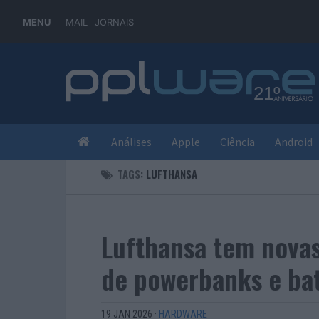
MENU
MAIL
JORNAIS
Análises
Apple
Ciência
Android
TAGS:
LUFTHANSA
Lufthansa tem novas
de powerbanks e bat
19 JAN 2026
·
HARDWARE