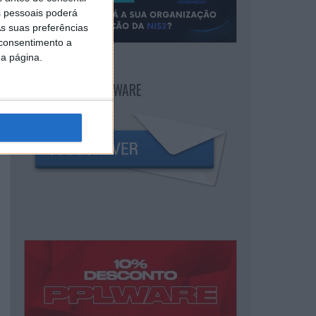
 pessoais poderá
s suas preferências
 consentimento a
da página.
NEWSLETTER PPLWARE