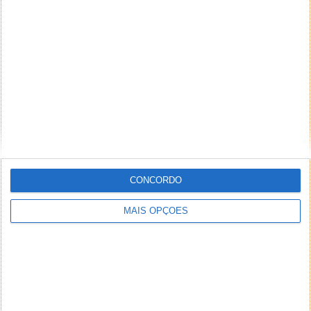
Um regresso ao passado para traçar rumos para o
futuro Lembram-se de certeza deste artigo da Ana
Narciso onde ela...
CONCORDO
MAIS OPÇÕES
Lixo… O que se lê
11 MAI 2005
·
HUMOR
7 COMENTÁRIOS