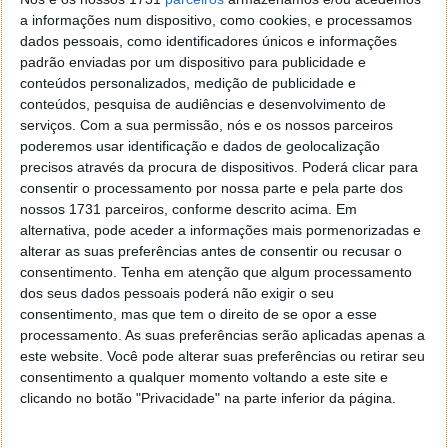
Cientistas querem usar uma ‘serpente
a informações num dispositivo, como cookies, e processamos
dados pessoais, como identificadores únicos e informações
gigante’ para limpar os oceanos
padrão enviadas por um dispositivo para publicidade e
conteúdos personalizados, medição de publicidade e
10 SET 2018
·
CIÊNCIA
22 COMENTÁRIOS
conteúdos, pesquisa de audiências e desenvolvimento de
serviços.
Com a sua permissão, nós e os nossos parceiros
O planeta Terra está com vários problemas
poderemos usar identificação e dados de geolocalização
ambientais gravíssimos, não precisamos já de
precisos através da procura de dispositivos. Poderá clicar para
estudos científicos para perceber que o ar que
consentir o processamento por nossa parte e pela parte dos
respiramos não tem a melhor qualidade, que os
nossos 1731 parceiros, conforme descrito acima. Em
nossos rios estão cheios de lixo e que os oceanos
alternativa, pode aceder a informações mais pormenorizadas e
estão carregados de plástico. Agora como se
alterar as suas preferências antes de consentir ou recusar o
consentimento.
Tenha em atenção que algum processamento
resolvem estes problemas?
dos seus dados pessoais poderá não exigir o seu
Para remover uma quantidade incalculável de lixo dos
consentimento, mas que tem o direito de se opor a esse
processamento. As suas preferências serão aplicadas apenas a
oceanos, os cientistas querem usar uma ‘serpente
este website. Você pode alterar suas preferências ou retirar seu
gigante’.
consentimento a qualquer momento voltando a este site e
clicando no botão "Privacidade" na parte inferior da página.