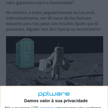
salto gigantesco para a Humanidade”.
No entanto, a maior pegada humana na Lua está,
indiscutivelmente, nos 96 sacos de lixo humano
deixados para trás pelas seis missões Apollo que lá
pousaram. Alguém tem de ir buscar os excrementos!
Damos valor à sua privacidade
Nós e os nossos 1731
parceiros
armazenamos e/ou acedemos