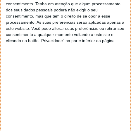
seguiram também cápsulas de cinzas humanas.
consentimento.
Tenha em atenção que algum processamento
dos seus dados pessoais poderá não exigir o seu
consentimento, mas que tem o direito de se opor a esse
processamento. As suas preferências serão aplicadas apenas a
este website. Você pode alterar suas preferências ou retirar seu
consentimento a qualquer momento voltando a este site e
clicando no botão "Privacidade" na parte inferior da página.
Raio de trovoada atinge foguete russo
Soyuz no momento do lançamento
28 MAI 2019
·
CIÊNCIA
10 COMENTÁRIOS