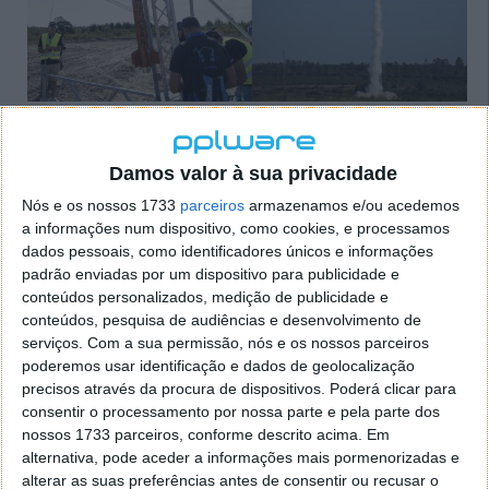
Damos valor à sua privacidade
SpaceX envia 143 satélites num único
Nós e os nossos 1733
parceiros
armazenamos e/ou acedemos
a informações num dispositivo, como cookies, e processamos
foguete e… cinzas humanas
dados pessoais, como identificadores únicos e informações
padrão enviadas por um dispositivo para publicidade e
24 JAN 2021
·
CIÊNCIA
11 COMENTÁRIOS
conteúdos personalizados, medição de publicidade e
conteúdos, pesquisa de audiências e desenvolvimento de
Foi este domingo que a SpaceX voltou a deixar
serviços.
Com a sua permissão, nós e os nossos parceiros
marcas na história da humanidade! No âmbito do
poderemos usar identificação e dados de geolocalização
novo programa de carga partilhada, a SpaceX enviou
precisos através da procura de dispositivos. Poderá clicar para
num único foguete
Falcon 9
um total de 143
consentir o processamento por nossa parte e pela parte dos
satélites.
nossos 1733 parceiros, conforme descrito acima. Em
alternativa, pode aceder a informações mais pormenorizadas e
Além disso, em parceria com a funerária Celestis,
alterar as suas preferências antes de consentir ou recusar o