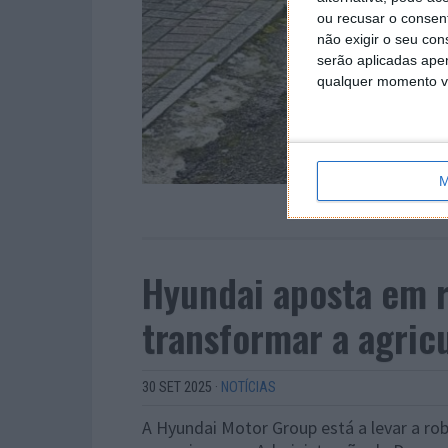
ou recusar o consen
não exigir o seu co
serão aplicadas apen
qualquer momento vol
M
Hyundai aposta em r
transformar a agric
30 SET 2025
·
NOTÍCIAS
A Hyundai Motor Group está a levar a rob