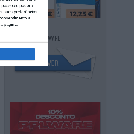
 pessoais poderá
s suas preferências
 consentimento a
da página.
NEWSLETTER PPLWARE