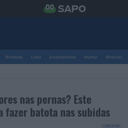
Windows
Linux
Smartphones
Humor
Motores
ores nas pernas? Este
a fazer batota nas subidas
COMENTAR