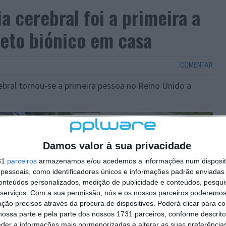
a cerebral foi a primeira a
eto biónico em casa
COMENTAR
ebral tornou-se a primeira pessoa no Reino Unido a
.
Damos valor à sua privacidade
31
parceiros
armazenamos e/ou acedemos a informações num dispositi
essoais, como identificadores únicos e informações padrão enviadas 
conteúdos personalizados, medição de publicidade e conteúdos, pesqui
serviços.
Com a sua permissão, nós e os nossos parceiros poderemos 
ção precisos através da procura de dispositivos. Poderá clicar para co
ossa parte e pela parte dos nossos 1731 parceiros, conforme descrit
eder a informações mais pormenorizadas e alterar as suas preferência