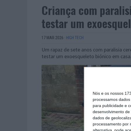
Criança com paralisi
testar um exoesquel
17 MAR 2026
·
HIGH TECH
Um rapaz de sete anos com paralisia cer
testar um exoesqueleto biónico em casa
Nós e os nossos 17
processamos dados p
para publicidade e 
desenvolvimento de 
dados de geolocaliza
processamento por n
alternativa, pode ac