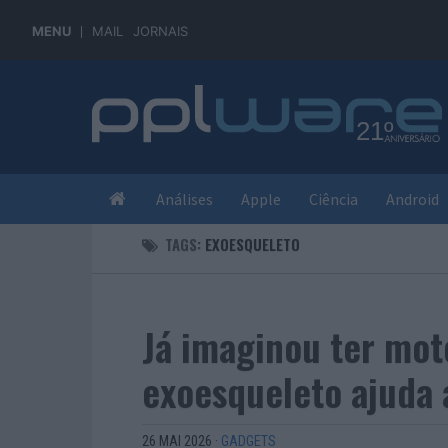
MENU
MAIL
JORNAIS
Análises
Apple
Ciência
Android
TAGS:
EXOESQUELETO
Já imaginou ter mot
exoesqueleto ajuda 
26 MAI 2026
·
GADGETS