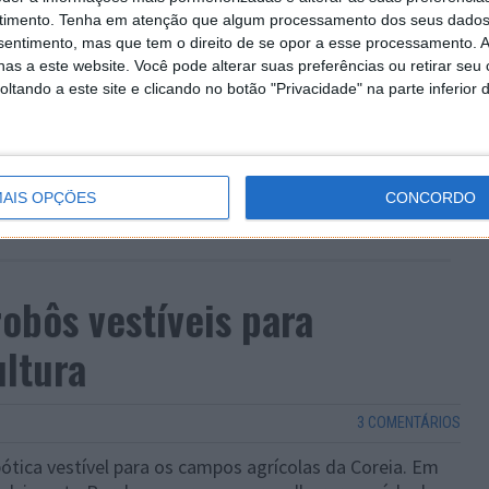
timento.
Tenha em atenção que algum processamento dos seus dados
nsentimento, mas que tem o direito de se opor a esse processamento. A
as a este website. Você pode alterar suas preferências ou retirar seu
tando a este site e clicando no botão "Privacidade" na parte inferior 
AIS OPÇÕES
CONCORDO
obôs vestíveis para
ultura
3 COMENTÁRIOS
ótica vestível para os campos agrícolas da Coreia. Em