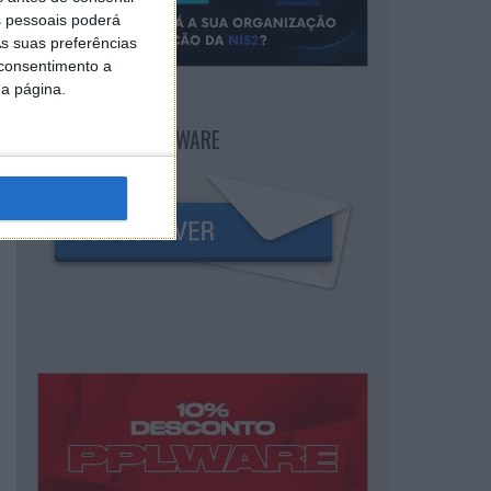
 pessoais poderá
s suas preferências
 consentimento a
da página.
NEWSLETTER PPLWARE