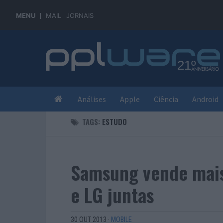
MENU
MAIL
JORNAIS
Análises
Apple
Ciência
Android
TAGS:
ESTUDO
Samsung vende mais
e LG juntas
30 OUT 2013
·
MOBILE