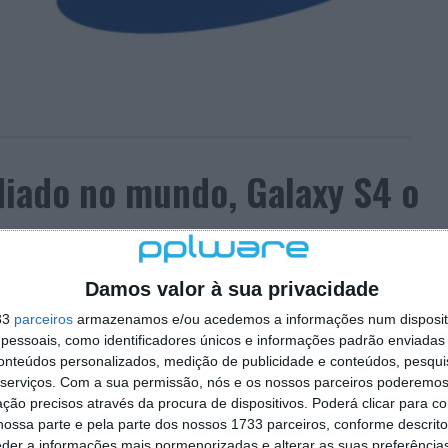
diado no mundo, Galaxy S4 o
145 COMENTÁRIOS
Damos valor à sua privacidade
33
parceiros
armazenamos e/ou acedemos a informações num dispositi
 e testemunha desse facto são as vendas, pois este é o
essoais, como identificadores únicos e informações padrão enviadas 
nto e de acordo com uma recente pesquisa, levada a
conteúdos personalizados, medição de publicidade e conteúdos, pesqui
 também o mais odiado dos dispositivos móveis. Este
serviços.
Com a sua permissão, nós e os nossos parceiros poderemos 
tisfeitas ou que reportaram algum problema. O
ção precisos através da procura de dispositivos. Poderá clicar para co
 apreciado.
ossa parte e pela parte dos nossos 1733 parceiros, conforme descrit
eder a informações mais pormenorizadas e alterar as suas preferência