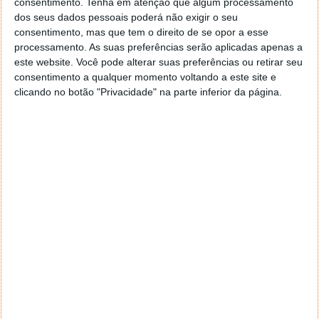
consentimento.
Tenha em atenção que algum processamento
ligados à epilepsia.
dos seus dados pessoais poderá não exigir o seu
consentimento, mas que tem o direito de se opor a esse
Já por várias vezes referimos que a saúde é o
processamento. As suas preferências serão aplicadas apenas a
segmento impulsionador à adoção de dispositivos
este website. Você pode alterar suas preferências ou retirar seu
tecnológicos. Entre eles estão os
smartwatch
e
consentimento a qualquer momento voltando a este site e
pulseiras, que, com mecanismos de monitorização de
clicando no botão "Privacidade" na parte inferior da página.
indicadores vitais ajudam as pessoas a vigiar a sua
saúde.