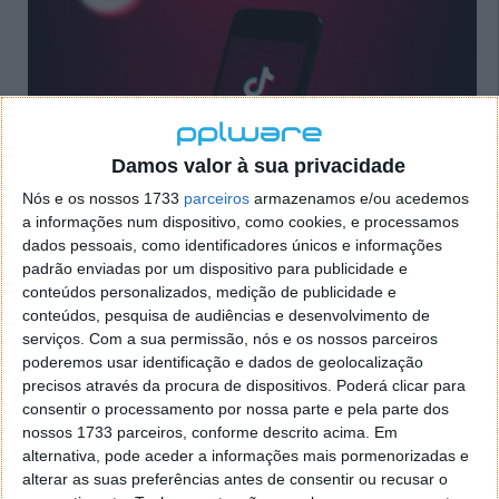
Damos valor à sua privacidade
Nós e os nossos 1733
parceiros
armazenamos e/ou acedemos
a informações num dispositivo, como cookies, e processamos
dados pessoais, como identificadores únicos e informações
Embrace: Criado dispositivo que deteta
padrão enviadas por um dispositivo para publicidade e
convulsões graves em pessoas com
conteúdos personalizados, medição de publicidade e
conteúdos, pesquisa de audiências e desenvolvimento de
epilepsia
serviços.
Com a sua permissão, nós e os nossos parceiros
poderemos usar identificação e dados de geolocalização
12 FEV 2019
·
GADGETS
21 COMENTÁRIOS
precisos através da procura de dispositivos. Poderá clicar para
consentir o processamento por nossa parte e pela parte dos
Começou a ser comercializado um dispositivo que
nossos 1733 parceiros, conforme descrito acima. Em
vem resolver o terrível problema das convulsões
alternativa, pode aceder a informações mais pormenorizadas e
epiléticas. Da forma que foi apresentado, o
alterar as suas preferências antes de consentir ou recusar o
dispositivo é capaz de detetar os impulsos elétricos