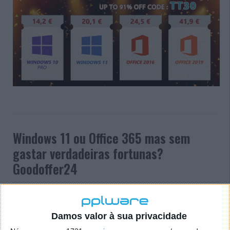
Windows 11 ou Office 365 mas sem
gastar verdadeiras fortunas?
Goodoffer24
03 ABR 2024
·
·
SOFTWARE
PUB
Cansado de preços exorbitantes ou de gastar
Damos valor à sua privacidade
verdadeiras fortunas pelo Windows, ou Office? A