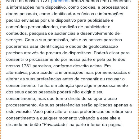
Nós e os nossos 1731
parceiros
armazenamos e/ou acedemos
Goodoffer24.com
tem tudo o que precisa, desde o
a informações num dispositivo, como cookies, e processamos
Microsoft Windows 11 Home OEM CD-KEY GLOBAL
dados pessoais, como identificadores únicos e informações
até ao Office 365, antivírus, ferramentas de
padrão enviadas por um dispositivo para publicidade e
produtividade e muito mais, a preços que cabem no
conteúdos personalizados, medição de publicidade e
seu bolso.
conteúdos, pesquisa de audiências e desenvolvimento de
serviços.
Com a sua permissão, nós e os nossos parceiros
poderemos usar identificação e dados de geolocalização
precisos através da procura de dispositivos. Poderá clicar para
consentir o processamento por nossa parte e pela parte dos
nossos 1731 parceiros, conforme descrito acima. Em
alternativa, pode aceder a informações mais pormenorizadas e
alterar as suas preferências antes de consentir ou recusar o
consentimento.
Tenha em atenção que algum processamento
dos seus dados pessoais poderá não exigir o seu
consentimento, mas que tem o direito de se opor a esse
processamento. As suas preferências serão aplicadas apenas a
este website. Você pode alterar suas preferências ou retirar seu
consentimento a qualquer momento voltando a este site e
clicando no botão "Privacidade" na parte inferior da página.