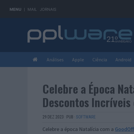
MENU
MAIL
JORNAIS
Análises
Apple
Ciência
Android
Celebre a Época Nat
Descontos Incríveis
29 DEZ 2023
·
PUB
·
SOFTWARE
Celebre a época Natalícia com a
GoodOff