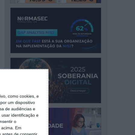
vo, como cookies, e
por um dispositivo
sa de audiências e
usar identificação e
nsentir o
o acima. Em
s antes de consentir