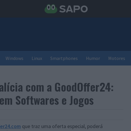
Windows
Linux
Smartphones
Humor
Motores
alícia com a GoodOffer24:
 em Softwares e Jogos
er24.com
que traz uma oferta especial, poderá