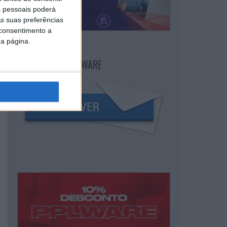
 pessoais poderá
s suas preferências
 consentimento a
da página.
NEWSLETTER PPLWARE