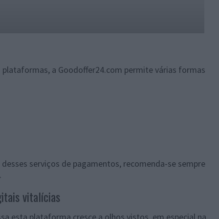
 plataformas, a Goodoffer24.com permite várias formas
um desses serviços de pagamentos, recomenda-se sempre
.
tais vitalícias
sa esta plataforma cresce a olhos vistos, em especial na