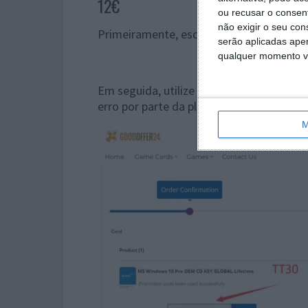
12€
ou recusar o consen
não exigir o seu co
Primeiramente, escolha o produto
serão aplicadas apen
qualquer momento vol
Em seguida, utilize o cupão
TT30
com um 
erro por parte da plataforma):
M