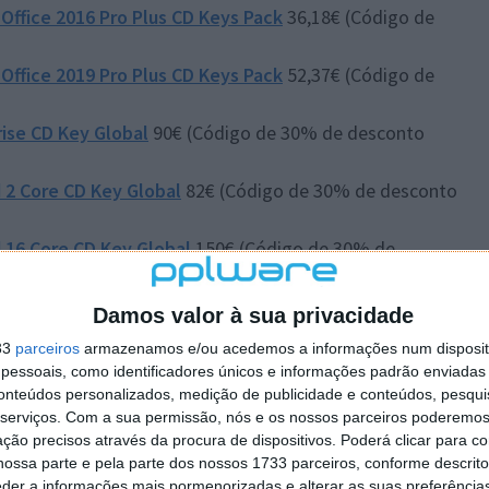
Office 2016 Pro Plus CD Keys Pack
36,18€ (Código de
Office 2019 Pro Plus CD Keys Pack
52,37€ (Código de
rise CD Key Global
90€ (Código de 30% de desconto
 2 Core CD Key Global
82€ (Código de 30% de desconto
 16 Core CD Key Global
150€ (Código de 30% de
Damos valor à sua privacidade
.com é bastante simples direto. Logo, basta escrever
33
parceiros
armazenamos e/ou acedemos a informações num dispositi
rmos todas as sugestões como, por exemplo, escrever
essoais, como identificadores únicos e informações padrão enviadas 
ve Windows, desde a versão 10 até à 11 Pro e
conteúdos personalizados, medição de publicidade e conteúdos, pesqui
 de várias plataformas.
serviços.
Com a sua permissão, nós e os nossos parceiros poderemos 
ção precisos através da procura de dispositivos. Poderá clicar para co
 digitais, incluindo o Windows 11 a partir de
ossa parte e pela parte dos nossos 1733 parceiros, conforme descrit
eder a informações mais pormenorizadas e alterar as suas preferência