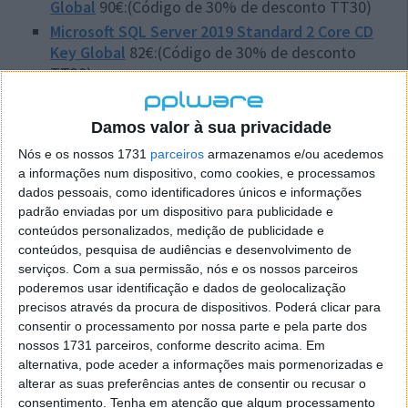
Global
90€:(Código de 30% de desconto TT30)
Microsoft SQL Server 2019 Standard 2 Core CD
Key Global
82€:(Código de 30% de desconto
TT30)
Microsoft SQL Server 2019 Standard 16 Core CD
Key Global
150€:(Código de 30% de desconto
Damos valor à sua privacidade
TT30)
Nós e os nossos 1731
parceiros
armazenamos e/ou acedemos
Motor de busca
a informações num dispositivo, como cookies, e processamos
Então, o Motor de Busca da GOODOFFER24 é
dados pessoais, como identificadores únicos e informações
padrão enviadas por um dispositivo para publicidade e
bastante simples direto. Logo, basta escrever o que
conteúdos personalizados, medição de publicidade e
pretendemos para, a seguir, obtermos todas as
conteúdos, pesquisa de audiências e desenvolvimento de
sugestões como, por exemplo, escrever Antivírus.
serviços.
Com a sua permissão, nós e os nossos parceiros
Compre, por exemplo, uma chave Windows, desde a
poderemos usar identificação e dados de geolocalização
versão 10 até à 11 Pro e economize bastante face a
precisos através da procura de dispositivos. Poderá clicar para
outros preços de várias plataformas.
consentir o processamento por nossa parte e pela parte dos
nossos 1731 parceiros, conforme descrito acima. Em
Conheça das melhores oportunidades numa
alternativa, pode aceder a informações mais pormenorizadas e
mescla de promos de chaves digitais vitalícias
alterar as suas preferências antes de consentir ou recusar o
consentimento.
Tenha em atenção que algum processamento