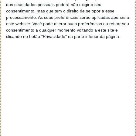
dos seus dados pessoais poderá não exigir o seu
Primeiramente, escolha o produto
consentimento, mas que tem o direito de se opor a esse
processamento. As suas preferências serão aplicadas apenas a
este website. Você pode alterar suas preferências ou retirar seu
consentimento a qualquer momento voltando a este site e
clicando no botão "Privacidade" na parte inferior da página.
Em seguida, utilize o cupão
TT30
com um desconto
extra de 30% (salvo eventual alteração e/ou erro por
parte da plataforma):