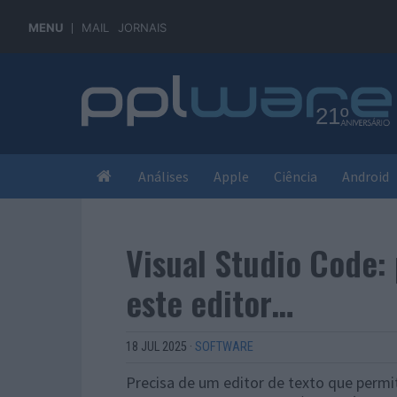
MENU
MAIL
JORNAIS
Análises
Apple
Ciência
Android
Visual Studio Code
este editor…
18 JUL 2025
·
SOFTWARE
Precisa de um editor de texto que per