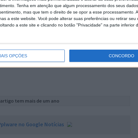
timento.
Tenha em atenção que algum processamento dos seus dados
nsentimento, mas que tem o direito de se opor a esse processamento. A
as a este website. Você pode alterar suas preferências ou retirar seu
tando a este site e clicando no botão "Privacidade" na parte inferior 
 melhorias desde que foi lançado e, como referido, está
AIS OPÇÕES
CONCORDO
 artigo tem mais de um ano
plware no Google Notícias