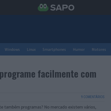
Windows
Linux
Smartphones
Humor
Motores
: programe facilmente com
9 COMENTÁRIOS
mite também programas? No mercado existem vários,