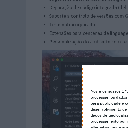
Depuração de código integrada (deb
Suporte a controlo de versões com G
Terminal incorporado
Extensões para centenas de linguag
Personalização do ambiente com tem
Nós e os nossos 17
processamos dados p
para publicidade e 
desenvolvimento de 
dados de geolocaliza
processamento por n
alternativa, pode ac