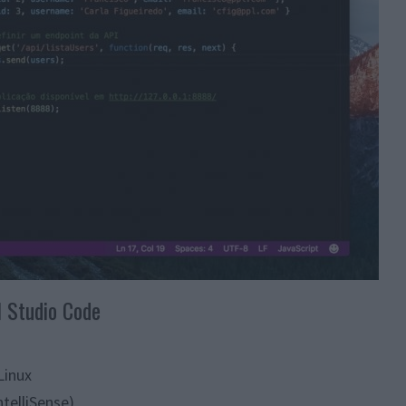
l Studio Code
Linux
telliSense)