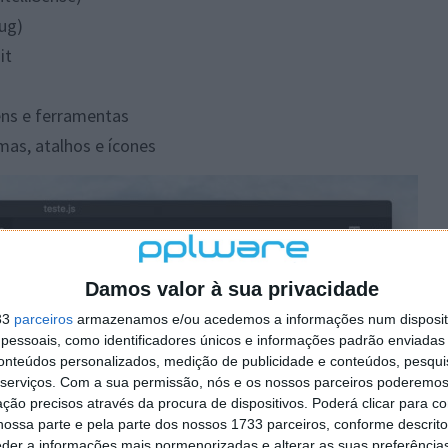
ug)
it
ens e ferramentas
as, atalhos e ícones
Damos valor à sua privacidade
33
parceiros
armazenamos e/ou acedemos a informações num dispositi
essoais, como identificadores únicos e informações padrão enviadas 
conteúdos personalizados, medição de publicidade e conteúdos, pesqui
serviços.
Com a sua permissão, nós e os nossos parceiros poderemos 
ção precisos através da procura de dispositivos. Poderá clicar para co
ossa parte e pela parte dos nossos 1733 parceiros, conforme descrit
eder a informações mais pormenorizadas e alterar as suas preferência