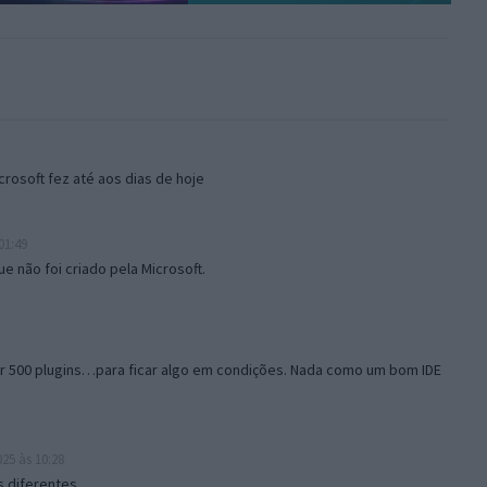
rosoft fez até aos dias de hoje
01:49
e não foi criado pela Microsoft.
500 plugins…para ficar algo em condições. Nada como um bom IDE
25 às 10:28
 diferentes