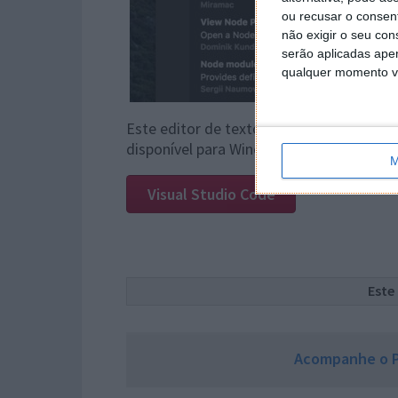
ou recusar o consen
não exigir o seu co
serão aplicadas apen
qualquer momento vol
Este editor de texto tem recebido várias
disponível para Windows, Linux e macOS.
M
Visual Studio Code
Este
Acompanhe o P