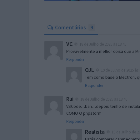
Comentários
9
VC
18 de Julho de 2025 às 18:45
Provavelmente a melhor coisa que a Mic
Responder
OJL
19 de Julho de 2025 às 
Tem como base o Electron, qu
Responder
Rui
18 de Julho de 2025 às 18:46
VSCode…bah…depois tenho de instalar 
COMO O phpstorm
Responder
Realista
19 de Julho de 20
Estás comparar campeonatos