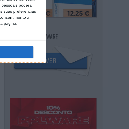
 pessoais poderá
s suas preferências
 consentimento a
da página.
NEWSLETTER PPLWARE