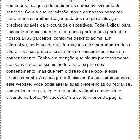
conteúdos, pesquisa de audiências e desenvolvimento de
serviços.
Com a sua permissão, nós e os nossos parceiros
poderemos usar identificação e dados de geolocalização
precisos através da procura de dispositivos. Poderá clicar para
consentir o processamento por nossa parte e pela parte dos
nossos 1733 parceiros, conforme descrito acima. Em
alternativa, pode aceder a informações mais pormenorizadas e
alterar as suas preferências antes de consentir ou recusar o
consentimento.
Tenha em atenção que algum processamento
dos seus dados pessoais poderá não exigir o seu
consentimento, mas que tem o direito de se opor a esse
processamento. As suas preferências serão aplicadas apenas a
este website. Você pode alterar suas preferências ou retirar seu
consentimento a qualquer momento voltando a este site e
clicando no botão "Privacidade" na parte inferior da página.
Passado uns momentos de ter efetuado este
procedimento, poderá verificar que o Paint 3D já
consta na lista de aplicações do seu smartphone
Windows.
Para executar o AppX basta abrir, naturalmente, a