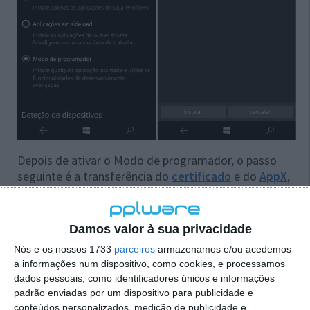
Depois de ativar o Modo de programador, o passo
seguinte é a transferência do
certificado
e do
AppX
,
necessários à execução da aplicação.
Aquando da transferência dos ficheiros, o sistema
Damos valor à sua privacidade
operativo irá solicitar autorização para os instalar.
Nós e os nossos 1733
parceiros
armazenamos e/ou acedemos
Deve confirmar essa solicitação de instalação.
a informações num dispositivo, como cookies, e processamos
dados pessoais, como identificadores únicos e informações
padrão enviadas por um dispositivo para publicidade e
conteúdos personalizados, medição de publicidade e