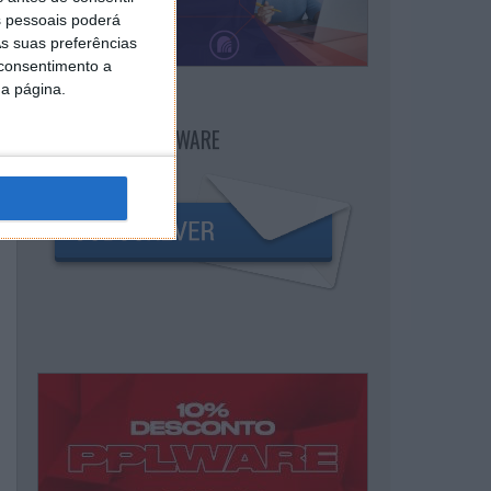
 pessoais poderá
s suas preferências
 consentimento a
da página.
NEWSLETTER PPLWARE