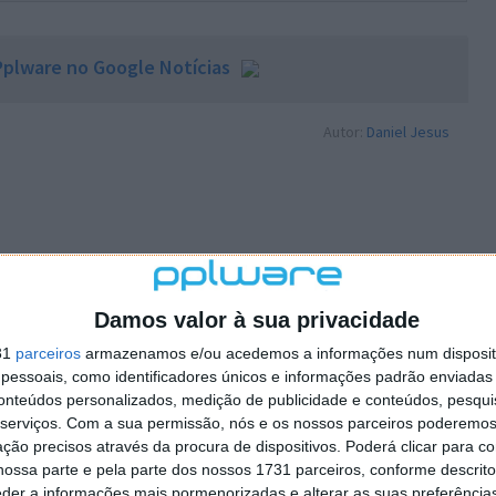
plware no Google Notícias
Autor:
Daniel Jesus
PRÓXIMO ARTIGO
Damos valor à sua privacidade
s
Bluboo também começa a apostar em duas
31
parceiros
armazenamos e/ou acedemos a informações num dispositi
câmaras traseiras
essoais, como identificadores únicos e informações padrão enviadas 
conteúdos personalizados, medição de publicidade e conteúdos, pesqui
serviços.
Com a sua permissão, nós e os nossos parceiros poderemos 
ção precisos através da procura de dispositivos. Poderá clicar para co
ossa parte e pela parte dos nossos 1731 parceiros, conforme descrit
eder a informações mais pormenorizadas e alterar as suas preferência