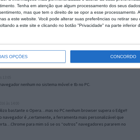
timento.
Tenha em atenção que algum processamento dos seus dados
nsentimento, mas que tem o direito de se opor a esse processamento. A
as a este website. Você pode alterar suas preferências ou retirar seu
tando a este site e clicando no botão "Privacidade" na parte inferior 
AIS OPÇÕES
CONCORDO
s 13:05
 navegador nenhum no sistema móvel e tb no PC.
16 às 14:00
ilizo bastante o Opera…mas no PC nenhum browser supera o Edge!!
o navegador é ,certamente, a ferramenta mais personalizável que
certa…Chrome para mim só se os “outros” navegadores pararem no