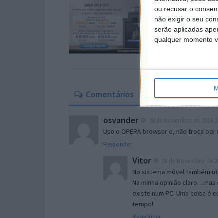
ou recusar o consen
não exigir o seu co
serão aplicadas apen
qualquer momento vol
M
Comentários
32
osvander
28 de Novembro de 2016 à
Uso o OPERA browser e, não troca por
Responder
Vitor
28 de Novembro de 20
No sistema móvel também ut
Na minha opinião claro…mas 
existe num PC. Uma coisa é 
tempo!!
Responder