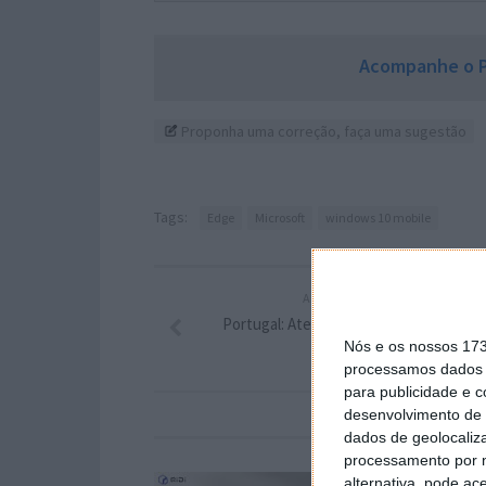
Acompanhe o P
Proponha uma correção, faça uma sugestão
Tags:
Edge
Microsoft
windows 10 mobile
ARTIGO ANTERIOR
Portugal: Atenção aos Cartões clonado
Nós e os nossos 17
processamos dados p
para publicidade e 
desenvolvimento de 
dados de geolocaliza
processamento por n
alternativa, pode ac