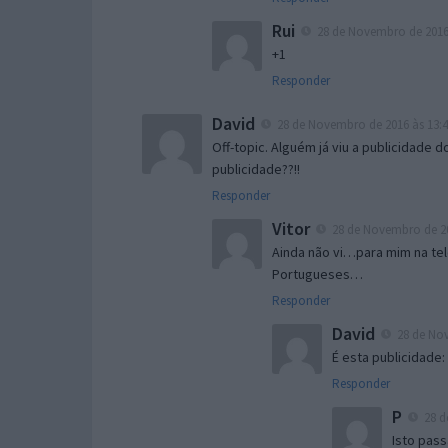
Rui
28 de Novembro de 2016 
+1
Responder
David
28 de Novembro de 2016 às 13:
Off-topic. Alguém já viu a publicidade 
publicidade??!!
Responder
Vitor
28 de Novembro de 20
Ainda não vi…para mim na tel
Portugueses…
Responder
David
28 de Nov
É esta publicidade:
Responder
P
28 d
Isto pass