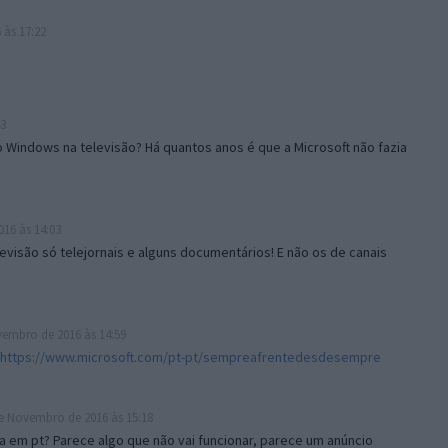
às 17:22
43
do Windows na televisão? Há quantos anos é que a Microsoft não fazia
16 às 14:03
evisão só telejornais e alguns documentários! E não os de canais
embro de 2016 às 14:59
https://www.microsoft.com/pt-pt/sempreafrentedesdesempre
e Novembro de 2016 às 15:18
a em pt? Parece algo que não vai funcionar, parece um anúncio