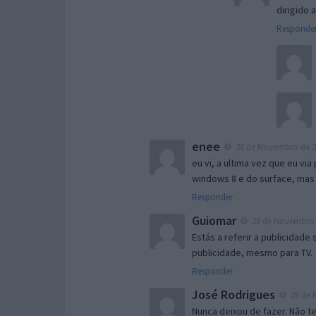
dirigido
Responde
enee
28 de Novembro de 20
eu vi, a ultima vez que eu vi
windows 8 e do surface, mas 
Responder
Guiomar
28 de Novembro d
Estás a referir a publicidade
publicidade, mesmo para TV.
Responder
José Rodrigues
28 de 
Nunca deixou de fazer. Não t