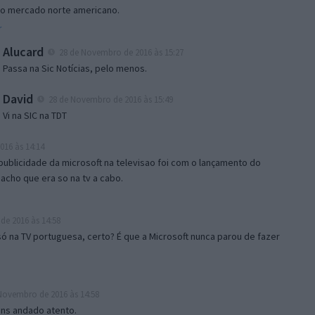
 ao mercado norte americano.
r
Alucard
28 de Novembro de 2016 às 15:27
Passa na Sic Notícias, pelo menos.
David
28 de Novembro de 2016 às 15:49
Vi na SIC na TDT
16 às 14:14
a publicidade da microsoft na televisao foi com o lançamento do
acho que era so na tv a cabo.
e 2016 às 14:58
 só na TV portuguesa, certo? É que a Microsoft nunca parou de fazer
Novembro de 2016 às 14:58
ens andado atento.