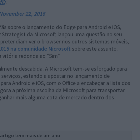
IfQ
.
November 22, 2016
 fãs sobre o lançamento do Edge para Android e iOS,
 Strategist da Microsoft lançou uma questão no seu
e pretendiam ver o browser nos outros sistemas móveis,
2015 na comunidade Microsoft
sobre este assunto.
 vitória redonda ao "Sim".
almente descabida. A Microsoft tem-se esforçado para
 serviços, estando a apostar no lançamento de
ara Android e iOS, com o Office a encabeçar a lista dos
ora a próxima escolha da Microsoft para transportar
m ganhar mais alguma cota de mercado dentro dos
 artigo tem mais de um ano