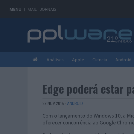
MENU
MAIL
JORNAIS
Análises
Apple
Ciência
Android
Edge poderá estar p
28 NOV 2016
·
ANDROID
Com o lançamento do Windows 10, a Mic
oferecer concorrência ao Google Chrome 