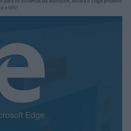
o para os sistemas da Microsoft, estará o Edge próximo
d e iOS?