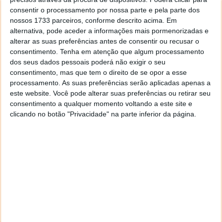
Vale a pena instalar?
consentir o processamento por nossa parte e pela parte dos
nossos 1733 parceiros, conforme descrito acima. Em
alternativa, pode aceder a informações mais pormenorizadas e
Para utilizadores comuns,
dificilmente esta beta
alterar as suas preferências antes de consentir ou recusar o
justificará a instalação
, sobretudo porque não
consentimento.
Tenha em atenção que algum processamento
existem ainda novidades relevantes identificadas.
dos seus dados pessoais poderá não exigir o seu
consentimento, mas que tem o direito de se opor a esse
Já para programadores e utilizadores que testam
processamento. As suas preferências serão aplicadas apenas a
versões antecipadas, a atualização poderá ser
este website. Você pode alterar suas preferências ou retirar seu
importante para validar compatibilidade e
consentimento a qualquer momento voltando a este site e
acompanhar eventuais correções que a Apple vá
clicando no botão "Privacidade" na parte inferior da página.
adicionando nas próximas compilações.
Acompanhe o Pplware no Google Notícias
Autor:
Vítor M.
Proponha uma correção, faça uma sugestão