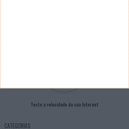
PUB
VELOCÍMETRO PPLWARE
Teste a velocidade da sua Internet
CATEGORIAS