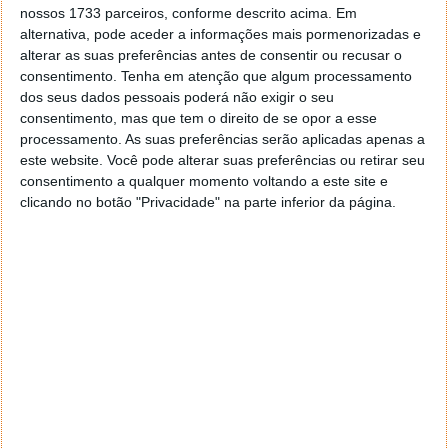
nossos 1733 parceiros, conforme descrito acima. Em
Autor:
Pedro Pinto
alternativa, pode aceder a informações mais pormenorizadas e
alterar as suas preferências antes de consentir ou recusar o
consentimento.
Tenha em atenção que algum processamento
dos seus dados pessoais poderá não exigir o seu
Tags:
2G
3G
nokia
consentimento, mas que tem o direito de se opor a esse
processamento. As suas preferências serão aplicadas apenas a
este website. Você pode alterar suas preferências ou retirar seu
PRÓXIMO ARTIGO
consentimento a qualquer momento voltando a este site e
Análise: AOC Agon AG352UCG, um super monitor
clicando no botão "Privacidade" na parte inferior da página.
gaming
ARTIGO ANTERIOR
Windows 10: Oculte o acesso a elementos do Painel
de Controlo