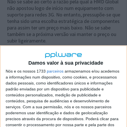
Não se sabe ao certo a razão pela qual a HMD Global
não apostou logo de início num equipamento com
suporte para redes 3G. No entanto, pressupõe-se que
tenha sido uma escolha estratégica de componentes
para assim ter um preço mais baixo. Não se sabe
também se a próxima versão vai manter o preço ou
subir ligeiramente.
Via
PhoneArena
Damos valor à sua privacidade
Nós e os nossos 1733
parceiros
armazenamos e/ou acedemos
a informações num dispositivo, como cookies, e processamos
Este artigo tem mais de um ano
dados pessoais, como identificadores únicos e informações
padrão enviadas por um dispositivo para publicidade e
conteúdos personalizados, medição de publicidade e
Acompanhe o Pplware no Google Notícias
conteúdos, pesquisa de audiências e desenvolvimento de
serviços.
Com a sua permissão, nós e os nossos parceiros
poderemos usar identificação e dados de geolocalização
Proponha uma correção, faça uma sugestão
precisos através da procura de dispositivos. Poderá clicar para
consentir o processamento por nossa parte e pela parte dos