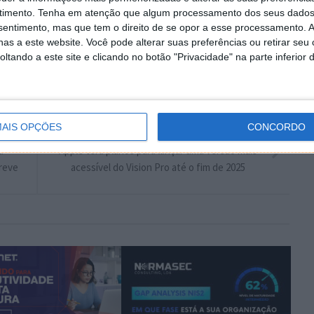
timento.
Tenha em atenção que algum processamento dos seus dados
Autor:
Marisa Pinto
nsentimento, mas que tem o direito de se opor a esse processamento. A
as a este website. Você pode alterar suas preferências ou retirar seu
tando a este site e clicando no botão "Privacidade" na parte inferior 
problemas
samsung
AIS OPÇÕES
CONCORDO
PRÓXIMO ARTIGO
á
Apple terá planos para lançar uma versão mais
breve
acessível do Vision Pro até o fim de 2025