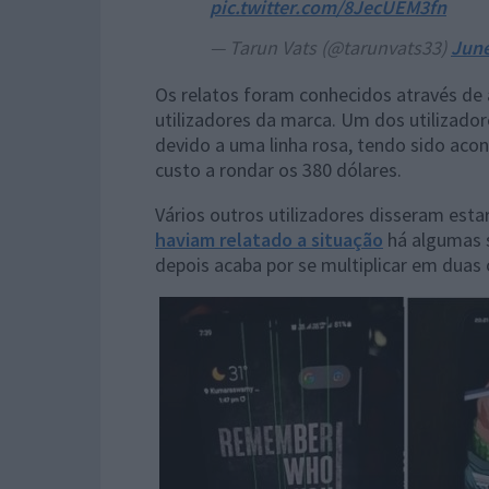
pic.twitter.com/8JecUEM3fn
— Tarun Vats (@tarunvats33)
June
Os relatos foram conhecidos através de
utilizadores da marca. Um dos utilizado
devido a uma linha rosa, tendo sido aco
custo a rondar os 380 dólares.
Vários outros utilizadores disseram esta
haviam relatado a situação
há algumas s
depois acaba por se multiplicar em duas 