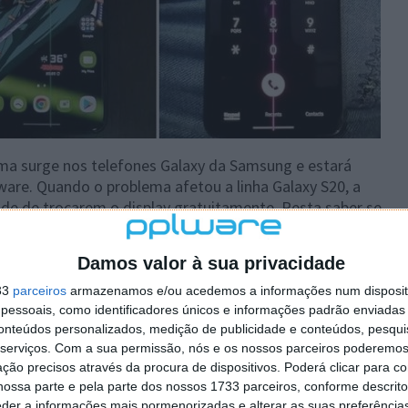
lema surge nos telefones Galaxy da Samsung e estará
ware. Quando o problema afetou a linha Galaxy S20, a
ade de trocarem o display gratuitamente. Resta saber se
Damos valor à sua privacidade
33
parceiros
armazenamos e/ou acedemos a informações num dispositi
essoais, como identificadores únicos e informações padrão enviadas 
 artigo tem mais de um ano
conteúdos personalizados, medição de publicidade e conteúdos, pesqui
serviços.
Com a sua permissão, nós e os nossos parceiros poderemos 
ção precisos através da procura de dispositivos. Poderá clicar para co
plware no Google Notícias
ossa parte e pela parte dos nossos 1733 parceiros, conforme descrit
eder a informações mais pormenorizadas e alterar as suas preferência