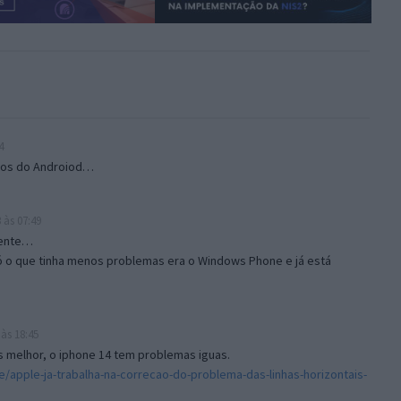
4
nos do Androiod…
 às 07:49
mente…
 só o que tinha menos problemas era o Windows Phone e já está
às 18:45
 melhor, o iphone 14 tem problemas iguas.
e/apple-ja-trabalha-na-correcao-do-problema-das-linhas-horizontais-