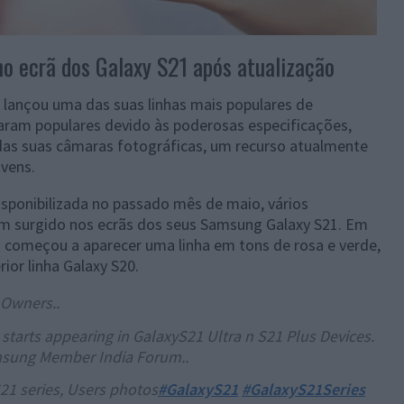
no ecrã dos Galaxy S21 após atualização
 lançou uma das suas linhas mais populares de
aram populares devido às poderosas especificações,
das suas câmaras fotográficas, um recurso atualmente
vens.
isponibilizada no passado mês de maio, vários
m surgido nos ecrãs dos seus Samsung Galaxy S21. Em
ã começou a aparecer uma linha em tons de rosa e verde,
ior linha Galaxy S20.
 Owners..
 starts appearing in GalaxyS21 Ultra n S21 Plus Devices.
amsung Member India Forum..
1 series, Users photos
#GalaxyS21
#GalaxyS21Series