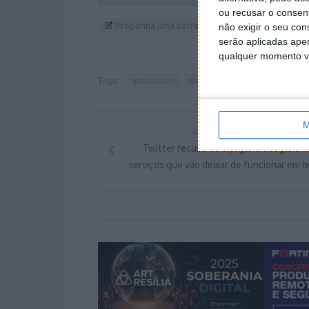
ou recusar o consen
Proponha uma correção, faça uma sugestão
não exigir o seu co
serão aplicadas apen
qualquer momento vol
Tags:
atualização
display
ecrã
Galaxy S21
M
ARTIGO ANTERIOR
Twitter recusa-se a pagar à Google e h
serviços que vão deixar de funcionar em 