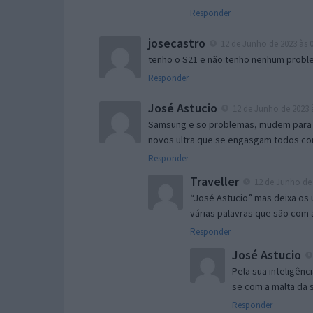
Responder
josecastro
12 de Junho de 2023 às 0
tenho o S21 e não tenho nenhum probl
Responder
José Astucio
12 de Junho de 2023 à
Samsung e so problemas, mudem para ip
novos ultra que se engasgam todos co
Responder
Traveller
12 de Junho de 
“José Astucio” mas deixa os
várias palavras que são com
Responder
José Astucio
Pela sua inteligênc
se com a malta da s
Responder