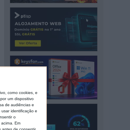
vo, como cookies, e
por um dispositivo
sa de audiências e
usar identificação e
nsentir o
o acima. Em
s antes de consentir