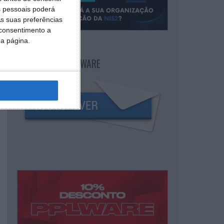
 pessoais poderá
s suas preferências
 consentimento a
da página.
NEWSLETTER PPLWARE