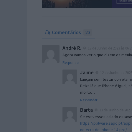
Comentários
23
André R.
12 de Junho de 2023 às 06:2
Agora vamos ver o que dizem os meni
Responder
Jaime
12 de Junho de 2023
Lançam sem testar correta
Deixa lá que iPhone é igual,
morto…
Responder
Barta
13 de Junho de 2023 
Se estivesses calado estavas
https://pplware.sapo.pt/appl
no-ecra-do-iphone-14-pro/