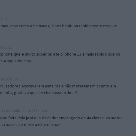
9:13
emas, mas como a Samsung já nos habituou rapidamente resolve.
s 09:31
hone que e muito superior. Ate o iphone 11 e mais rapido que os
m 4 apps abertas
2023 às 10:29
 utilizadores escreverem asneiras e não meterem um acento em
 acento, gostava que lhe chamassem Jose?
12 de Junho de 2023 às 10:48
ia ou falta dela ja vi que é um desempregado de 4a classe. Va meter
ua barraca e deixe a elite em paz