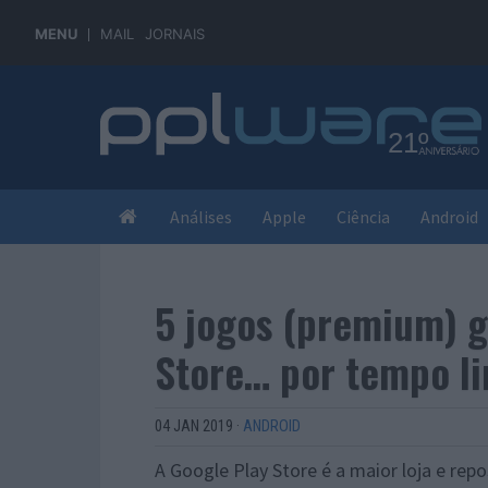
MENU
MAIL
JORNAIS
Análises
Apple
Ciência
Android
5 jogos (premium) g
Store… por tempo li
04 JAN 2019
·
ANDROID
A Google Play Store é a maior loja e rep