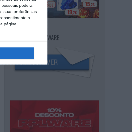
 pessoais poderá
s suas preferências
 consentimento a
da página.
NEWSLETTER PPLWARE