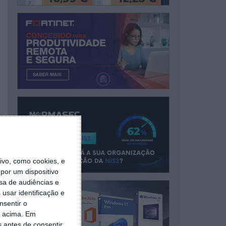
vo, como cookies, e
por um dispositivo
sa de audiências e
usar identificação e
nsentir o
o acima. Em
s antes de consentir