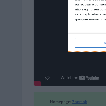
ou recusar o consen
não exigir o seu co
serão aplicadas apen
qualquer momento vol
M
Homepage:
Zonmob