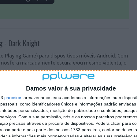
g - Dark Knight
e Playing Game) para dispositivos móveis Android. Com
tmosfera marcadamente escura e/ou mesmo violenta, o
 poderá escolher o seu personagem e, a partir daí,
Damos valor à sua privacidade
dúvida, várias horas de diversão com a promessa de
 ganha experiência.
33
parceiros
armazenamos e/ou acedemos a informações num dispositi
essoais, como identificadores únicos e informações padrão enviadas 
ay Store e possui uma pontuação geral de 4.6 estrelas
conteúdos personalizados, medição de publicidade e conteúdos, pesqui
serviços.
Com a sua permissão, nós e os nossos parceiros poderemos 
ção precisos através da procura de dispositivos. Poderá clicar para co
ossa parte e pela parte dos nossos 1733 parceiros, conforme descrit
eder a informações mais pormenorizadas e alterar as suas preferência