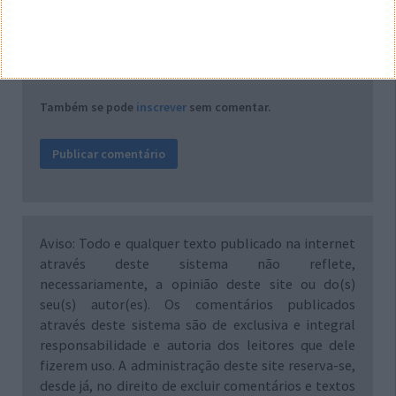
Notifique-me de novos comentários por e-mail.
Também se pode
inscrever
sem comentar.
Aviso: Todo e qualquer texto publicado na internet
através deste sistema não reflete,
necessariamente, a opinião deste site ou do(s)
seu(s) autor(es). Os comentários publicados
através deste sistema são de exclusiva e integral
responsabilidade e autoria dos leitores que dele
fizerem uso. A administração deste site reserva-se,
desde já, no direito de excluir comentários e textos