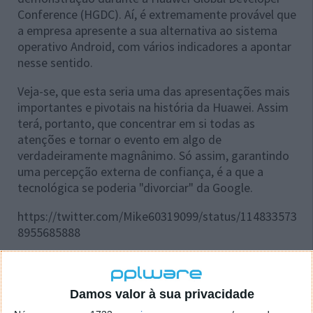
Conference (HGDC). Aí, é extremamente provável que
a empresa apresente a sua alternativa ao sistema
operativo Android, com vários indicadores a apontar
nesse sentido.
Veja-se, que esta seria uma das apresentações mais
importantes e pivotais na história da Huawei. Assim
terá, portanto, que concentrar em si todas as
atenções e tornar o evento em algo de
verdadeiramente magnânimo. Só assim, garantindo
uma percepção externa de confiança, é a que a
tecnológica se poderia "divorciar" da Google.
https://twitter.com/Mike60319099/status/114833573
8955685888
Portanto, este ano são já mais de 1500 parceiros
esperados no evento. Além disso, contam-se mais de
5 mil programadores entre os participantes, bem
Damos valor à sua privacidade
como um número não especificado de
media
. Em