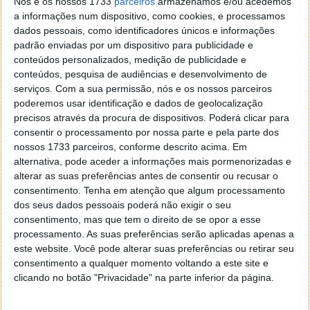
Nós e os nossos 1733
parceiros
armazenamos e/ou acedemos
suma, a tecnológica está a planear um evento de
a informações num dispositivo, como cookies, e processamos
grandes dimensão e todos os indícios apontam num
dados pessoais, como identificadores únicos e informações
sentido.
padrão enviadas por um dispositivo para publicidade e
conteúdos personalizados, medição de publicidade e
Em agosto as atenções podem repousar no
conteúdos, pesquisa de audiências e desenvolvimento de
serviços.
Com a sua permissão, nós e os nossos parceiros
sistema da Huawei
poderemos usar identificação e dados de geolocalização
precisos através da procura de dispositivos. Poderá clicar para
O sistema da Huawei terá que lançar as bases para
consentir o processamento por nossa parte e pela parte dos
todo um ecossistema, começando pelas aplicações.
nossos 1733 parceiros, conforme descrito acima. Em
No entanto, os relatos sugerem que o HongMengOS
alternativa, pode aceder a informações mais pormenorizadas e
será capaz de executar as apps para Android. Ora,
alterar as suas preferências antes de consentir ou recusar o
isto já ajudaria a nova plataforma, pelo menos numa
consentimento.
Tenha em atenção que algum processamento
fase inicial, até que mais programadores se
dos seus dados pessoais poderá não exigir o seu
juntassem à causa.
consentimento, mas que tem o direito de se opor a esse
processamento. As suas preferências serão aplicadas apenas a
Assim sendo, a empresa terá que se concentrar
este website. Você pode alterar suas preferências ou retirar seu
também no desenvolvimento da sua loja de
consentimento a qualquer momento voltando a este site e
clicando no botão "Privacidade" na parte inferior da página.
aplicações. Posto isto, será então altura de o
começar a aplicar ao hardware, passando a Huawei a