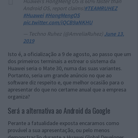
Huawei’s HongMeng OS is 60% faster than
Android OS, report claims!
#TEAMRUHEZ
#Huawei
#HongMengOS
pic.twitter.com/iQCB9aNKHU
— Techno Ruhez (@AmreliaRuhez)
June 13,
2019
Isto é, a oficialização a 9 de agosto, ao passo que um
dos primeiros terminais a estrear o sistema da
Huawei seria o Mate 30, numa das suas variantes.
Portanto, seria um grande anúncio no que ao
software diz respeito e, que melhor ocasião para o
apresentar do que no certame anual que a empresa
organiza?
Será a alternativa ao Android da Google
Perante a fatualidade exposta encaramos como
provável a sua apresentação, ou pelo menos
demonstração durante a Huawei Global Developer