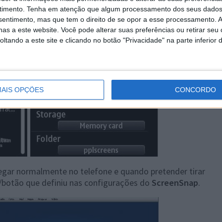
timento.
Tenha em atenção que algum processamento dos seus dados
nsentimento, mas que tem o direito de se opor a esse processamento. A
as a este website. Você pode alterar suas preferências ou retirar seu
tando a este site e clicando no botão "Privacidade" na parte inferior 
AIS OPÇÕES
CONCORDO
egar normalmente no telefone e quando pretender tirar
/botão que definiu nas configurações do
ScreenSnap
.