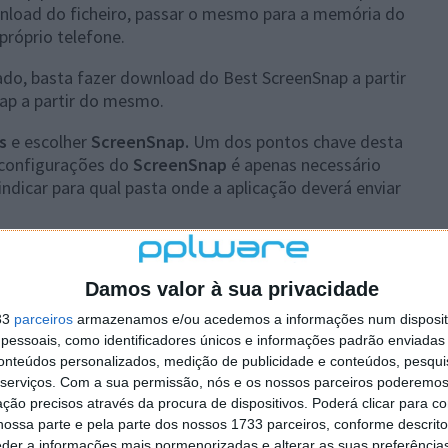
nload do ficheiro, passar o mesmo para a memória do
próprio telefone.
ado, basta fazer download do Best ScreenSnap a partir
ap a partir do mesmo.
es
e escolher
ScreenSnap.
Um dos pontos chave desta
 configurações do
ScreenSnap
é apenas necessário
indicar para qual pasta onde a aplicação deverá enviar
so controlado) para capturar screens automaticamente
 definir o tipo de imagem, escolher se pretende
Damos valor à sua privacidade
telefone ou do cartão, enviar os screens via Bluetooth,
ções.
33
parceiros
armazenamos e/ou acedemos a informações num dispositi
essoais, como identificadores únicos e informações padrão enviadas 
conteúdos personalizados, medição de publicidade e conteúdos, pesqui
serviços.
Com a sua permissão, nós e os nossos parceiros poderemos 
ção precisos através da procura de dispositivos. Poderá clicar para co
ossa parte e pela parte dos nossos 1733 parceiros, conforme descrit
eder a informações mais pormenorizadas e alterar as suas preferência