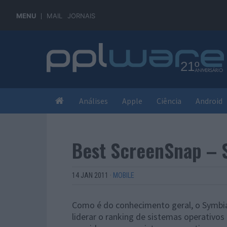
MENU
MAIL
JORNAIS
Análises
Apple
Ciência
Android
Best ScreenSnap – 
14 JAN 2011
·
MOBILE
Como é do conhecimento geral, o Symbia
liderar o ranking de sistemas operativos