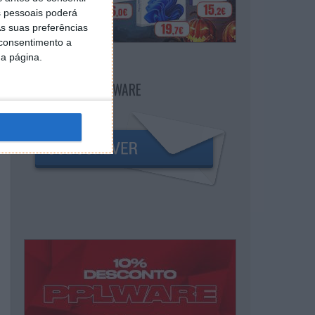
 pessoais poderá
s suas preferências
 consentimento a
da página.
NEWSLETTER PPLWARE