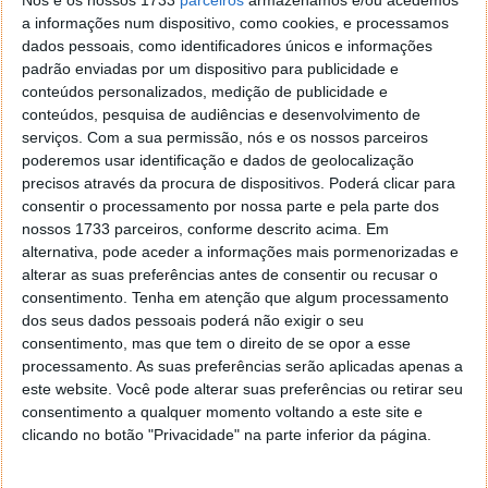
processador Qualcomm Snapdragon 653, uma GPU
a informações num dispositivo, como cookies, e processamos
Adreno 515, 4 GB de RAM e um armazenamento
dados pessoais, como identificadores únicos e informações
interno de 64 GB.
padrão enviadas por um dispositivo para publicidade e
conteúdos personalizados, medição de publicidade e
Para fotografia, este equipamento deve vir com uma
conteúdos, pesquisa de audiências e desenvolvimento de
câmara principal de 13 MP com autofocus e Flash
serviços.
Com a sua permissão, nós e os nossos parceiros
Dual-LED e uma câmara frontal de 5 MP.
poderemos usar identificação e dados de geolocalização
precisos através da procura de dispositivos. Poderá clicar para
Adicionalmente, integra ainda Bluetooth 4.2,
consentir o processamento por nossa parte e pela parte dos
WiFi
802.11a/b/g/n/ac, bateria de 4100 mAh e Android
nossos 1733 parceiros, conforme descrito acima. Em
6.0 personalizado com MIUI 8.1. Este modelo traz
3
alternativa, pode aceder a informações mais pormenorizadas e
cores disponíveis (dourado, preteado e cinzento).
alterar as suas preferências antes de consentir ou recusar o
consentimento.
Tenha em atenção que algum processamento
Ainda não se sabe quando ficará disponível para
dos seus dados pessoais poderá não exigir o seu
compra ou qual o preço a que será vendido, mas de
consentimento, mas que tem o direito de se opor a esse
certo que irá ser, mais uma vez, um grande sucesso,
processamento. As suas preferências serão aplicadas apenas a
especialmente para quem procura um bom
este website. Você pode alterar suas preferências ou retirar seu
smartphone a um preço baixo. Pode entretanto
consentimento a qualquer momento voltando a este site e
clicando no botão "Privacidade" na parte inferior da página.
solicitar para ser notificado assim que fique
disponível.