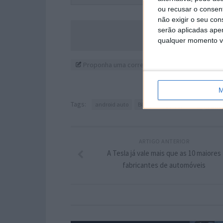
ou recusar o consen
não exigir o seu co
serão aplicadas apen
Acompanhe o P
qualquer momento vol
Proponha uma correção, faça uma sugestão
M
Tags:
android auto
Bloqueador automático
sams
ARTIGO ANTERIOR
A Tesla já vale mais que as 10 maiores
fabricantes de automóveis