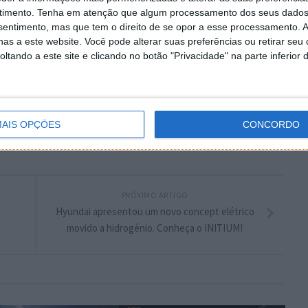
timento.
Tenha em atenção que algum processamento dos seus dados
nsentimento, mas que tem o direito de se opor a esse processamento. A
as a este website. Você pode alterar suas preferências ou retirar seu
plware no Google Notícias
tando a este site e clicando no botão "Privacidade" na parte inferior 
Autor:
Pedro Simões
AIS OPÇÕES
CONCORDO
ung
Samsung Galaxy
PRÓXIMO ARTIGO
Hyundai apresentou um novo concept elétrico
movido a hidrogénio. Conheça o INITIUM!