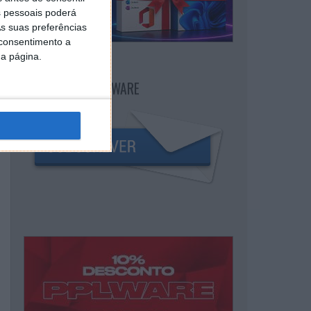
 pessoais poderá
s suas preferências
 consentimento a
da página.
NEWSLETTER PPLWARE