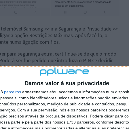
eu telemóvel Samsung >> ir a Segurança e Privacidade >>
igar a opção Restrições Máximas. Após fazê-lo, o
nte numa ligação com fios.
ocker para segurança extra, certifique-se de que o modo
oderá ser-lhe pedido que introduza o PIN se decidir
letamente.
ós a atualização de novembro, vale a pena verificar as
Damos valor à sua privacidade
uma solução fácil e ainda pode desfrutar do Android
 Samsung irá fornecer a funcionalidade avançada
33
parceiros
armazenamos e/ou acedemos a informações num dispositi
ão One UI 7 para dispositivos Galaxy.
essoais, como identificadores únicos e informações padrão enviadas 
conteúdos personalizados, medição de publicidade e conteúdos, pesqui
serviços.
Com a sua permissão, nós e os nossos parceiros poderemos 
ção precisos através da procura de dispositivos. Poderá clicar para co
ossa parte e pela parte dos nossos 1733 parceiros, conforme descrit
 artigo tem mais de um ano
eder a informações mais pormenorizadas e alterar as suas preferência