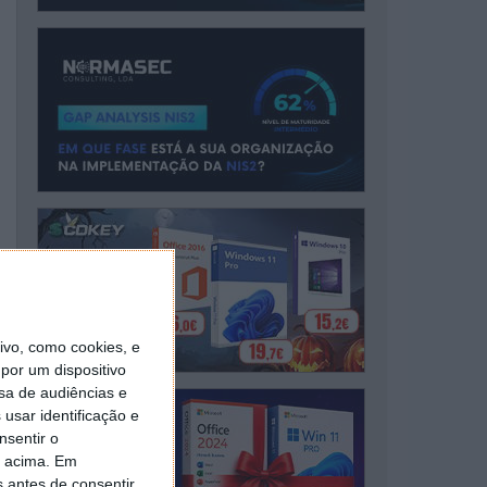
vo, como cookies, e
por um dispositivo
sa de audiências e
usar identificação e
nsentir o
o acima. Em
s antes de consentir