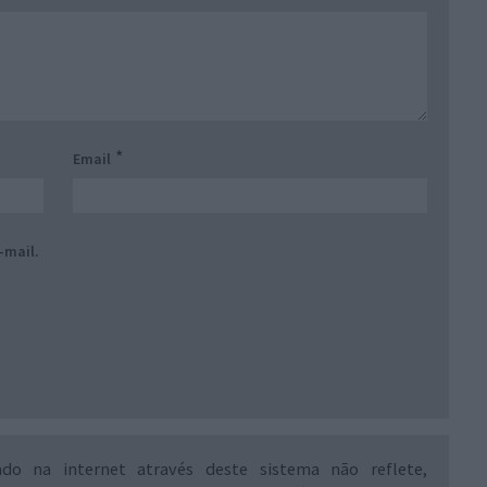
*
Email
-mail.
ado na internet através deste sistema não reflete,