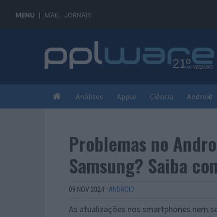
MENU
MAIL
JORNAIS
Análises
Apple
Ciência
Android
Problemas no Andro
Samsung? Saiba com
09 NOV 2024
·
ANDROID
As atualizações nos smartphones nem se