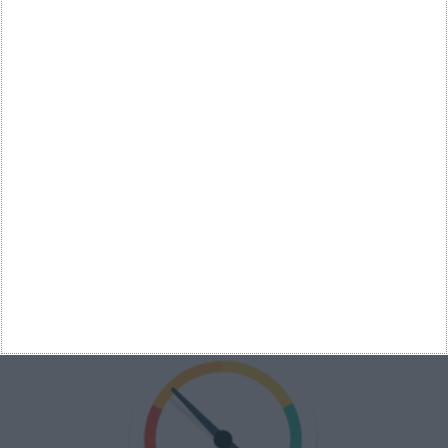
Concorda com a renovação das notas de euro?
Sim
Não
Ver Resultados
Arquivo de Questões
PUB
VELOCÍMETRO PPLWARE