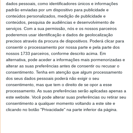
real no ecrã de bloqueio. A integração com a IA do
dados pessoais, como identificadores únicos e informações
Galaxy também é mais profunda, e a Samsung facilita
padrão enviadas por um dispositivo para publicidade e
a navegação nas definições com pesquisa em
conteúdos personalizados, medição de publicidade e
linguagem natural, entre outras novidades.
conteúdos, pesquisa de audiências e desenvolvimento de
serviços.
Com a sua permissão, nós e os nossos parceiros
poderemos usar identificação e dados de geolocalização
precisos através da procura de dispositivos. Poderá clicar para
consentir o processamento por nossa parte e pela parte dos
Este artigo tem mais de um ano
nossos 1733 parceiros, conforme descrito acima. Em
alternativa, pode aceder a informações mais pormenorizadas e
alterar as suas preferências antes de consentir ou recusar o
Acompanhe o Pplware no Google Notícias
consentimento.
Tenha em atenção que algum processamento
dos seus dados pessoais poderá não exigir o seu
consentimento, mas que tem o direito de se opor a esse
Proponha uma correção, faça uma sugestão
processamento. As suas preferências serão aplicadas apenas a
este website. Você pode alterar suas preferências ou retirar seu
consentimento a qualquer momento voltando a este site e
Autor:
Pedro Simões
clicando no botão "Privacidade" na parte inferior da página.
Tags:
dispositivos
One UI 7
Samsung One UI 7
smartphones